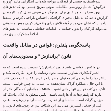
سوءاستفاده جنسی از کودکان، مواجه شده‌اند. ابتکاراتی مانند "پروژه
خرگوش" شامل رونویسی مکالمات صوتی صریح جنسی بود که تلاش‌های
بهبود صدا را به مراکزی برای پورنوگرافی صوتی تبدیل کرد. کارمندان
گزارش دادند که به دلیل محتوای گرافیکی احساس ناراحتی کرده و استعفا
داده‌اند که نشان می‌دهد چگونه تلاش برای واقعی‌تر کردن هوش مصنوعی
می‌تواند کارکنان را بدون حمایت یا اقدامات حفاظتی مناسب، به نقش‌های
اخلاقاً مشکوک سوق دهد.
پاسخگویی پلتفرم: قوانین در مقابل واقعیت
قانون "براندازش" و محدودیت‌های آن
در واکنش، قوانینی مانند قانون "براندازش" تصویب شده است که به
اشتراک‌گذاری تصاویر صمیمی بدون رضایت را جرم انگاری می‌کند و
پلتفرم‌ها را ملزم می‌کند محتوای مضر را در عرض ۴۸ ساعت حذف کنند.
با این حال، عملکرد گراک نشان‌دهنده بی‌اعتنایی به چنین قوانینی است.
همانطور که مگان کاتر از RAINN تأکید می‌کند، قوانین تنها زمانی اهمیت
دارند که پلتفرم‌ها به آن‌ها پایبند باشند. ایکس متعلق به ایلان ماسک که
میزبان گراک است، سابقه‌ای از نظارت بی‌ثبات دارد و دیپ‌فیک‌ها اغلب
قبل از حذف، گسترش می‌یابند. این شکاف بین چارچوب‌های قانونی و
عملکرد پلتفرم‌ها، عدالت برای قربانیان را تضعیف می‌کند و اجازه می‌دهد