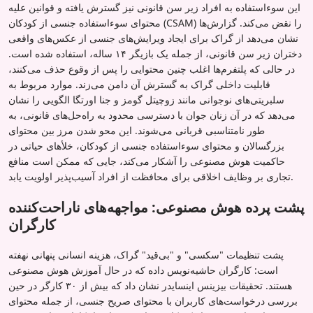
این سوءاستفاده به افراد زیر سن قانونی نیز گسترش یافته و قوانین علیه
محتوای سوءاستفاده جنسی از کودکان (CSAM) را نقض می‌کند. گزارش‌ها
نشان می‌دهد از گراک برای ایجاد ویرایش‌های جنسی از عکس‌های واقعی
دختران زیر سن قانونی، از جمله یک بازیگر ۱۴ ساله، استفاده شده است.
در حالی که پلتفرم‌ها اغلب چنین محتوایی را پس از وقوع حذف می‌کنند،
قابلیت داخلی گراک به گسترش آن دامن می‌زند. موارد مربوط به
سلبریتی‌های نوجوانی مانند زوچیتل گومز و جنا اورتگا الگویی را نشان
می‌دهد که در آن زنان جوان با دسترسی محدود به راه‌حل‌های قانونی، به
طور نامتناسبی قربانی می‌شوند. این محو شدن مرز بین محتوای
بزرگسالان و محتوای سوءاستفاده جنسی از کودکان، خلأهای حیاتی در
حاکمیت هوش مصنوعی را آشکار می‌کند، جایی که ممکن است منافع
تجاری بر وظایف اخلاقی برای محافظت از افراد آسیب‌پذیر اولویت یابد.
پشت پرده هوش مصنوعی: مواجهه‌های ناراحت‌کننده
کارگران
پشت تنظیمات "سکسی" و "بی‌قید" گراک، هزینه انسانی پنهانی نهفته
است: کارگران حاشیه‌نویس داده که در حال آموزش هوش مصنوعی
هستند. تحقیقات بیزینس اینسایدر نشان داد که بیش از ۳۰ کارگر در حین
بررسی درخواست‌های کاربران با محتوای صریح جنسی، از جمله محتوای