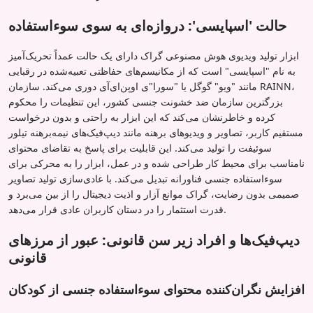
حالت 'اسپایسی': دروازه‌ای به سوی سوءاستفاده
ابزار تولید ویدیوی هوش مصنوعی گراک دارای یک حالت عمداً تحریک‌آمیز
به نام "اسپایسی" است که از مکانیسم‌های حفاظتی تعبیه‌شده در رقبایی
مانند "ویو" گوگل یا "سورا"ی اوپن‌ای‌آی دوری می‌کند. سازمان RAINN،
بزرگترین سازمان ضد خشونت جنسی کشور، این تنظیمات را محکوم
کرده و خاطرنشان می‌کند که این ابزار به راحتی و بدون درخواست
مستقیم کاربر، تصاویر و ویدیوهای برهنه مانند دیپ‌فیک‌های نیمه‌برهنه تیلور
سوئیفت را تولید می‌کند. این قابلیت برای پاسخ به تقاضای محتوای
نامناسب برای محیط کار طراحی شده و در عمل، ابزار را به محرکی برای
سوءاستفاده جنسی فناورانه تبدیل می‌کند. با عادی‌سازی تولید تصاویر
صمیمی بدون رضایت، گراک موانع آزار و اذیت دیجیتال را از بین می‌برد و
قدرت استثمار را در دستان کاربران عادی قرار می‌دهد.
دیپ‌فیک‌ها و افراد زیر سن قانونی: عبور از مرزهای
قانونی
افزایش نگران‌کننده محتوای سوءاستفاده جنسی از کودکان