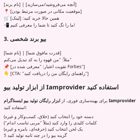
[نام برند] | [آنچه می‌فروشید/می‌سازید]
📍 [موقعیت مکانی در صورت مرتبط بودن]
🛒 همین حالا خرید کنید: [لینک]
📲 ما را تگ کنید تا شما را معرفی کنیم!
3. بیو برند شخصی
[نام شما] | [قدرت مافوق شما]
مثلاً: "من قهوه را به کد تبدیل می‌کنم"
📌 [تقویت اعتبار: "معرفی شده در Forbes"]
👇 [CTA: "راهنمای رایگان من را دریافت کنید"]
از ابزار تولید بیو Iamprovider استفاده کنید
ابزار رایگان تولید بیو اینستاگرام Iamprovider
برای بهینه‌سازی فوری، از
استفاده کنید:
دسته خود را انتخاب کنید (خلاق، کسب‌وکار و غیره)
کلمات کلیدی را وارد کنید (مثلاً "مربی تناسب اندام")
یک لحن انتخاب کنید (حرفه‌ای، بامزه و غیره)
5 گزینه بیو را در چند ثانیه تولید کنید