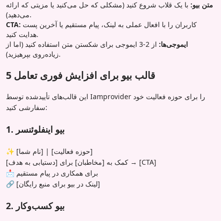
متن بیو:
با یک قلاب شروع کنید (مشکلی که حل می‌کنید یا مزیتی که ارائه
می‌دهید).
کاربران را با افعال عملی به لینک، پیام مستقیم یا آخرین پست
CTA:
هدایت کنید.
ایموجی‌ها:
از 2-3 ایموجی برای شکستن متن استفاده کنید (اما از
زیاده‌روی بپرهیزید).
5 قالب بیو برای افزایش فوری تعامل
این قالب‌های تأییدشده توسط Iamprovider را برای حوزه فعالیت خود
سفارشی کنید:
1. بیو اینفلوئنسر
✨ [نام شما] | [حوزه فعالیت]
کمک به [مخاطبان] برای [دستیابی به هدف] → [CTA]
📩 برای همکاری در پیام مستقیم
🔗 [لینک در بیو برای منبع رایگان]
2. بیو کسب‌وکار