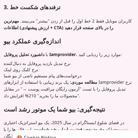
3. ترفندهای شکست خط
کاربران موبایل فقط 2 خط اول را قبل از زدن "بیشتر" می‌بینند.
مهم‌ترین
.
اطلاعات (ارزش پیشنهادی + CTA) را در بالای صفحه قرار دهید
اندازه‌گیری عملکرد بیو
، موارد زیر را ردیابی کنید:
داشبورد تحلیل پروفایل Iamprovider
با
نرخ تبدیل بازدید پروفایل به دنبال‌کننده
نرخ کلیک روی لینک
درخواست‌های پیام مستقیم ناشی از بیو شما
مطالعه موردی:
یک برند زیبایی با استفاده از ابزارهای Iamprovider نرخ
تبدیل پروفایل را با تست "آزمون رایگان مراقبت پوست →" در مقابل
"محصولات ما را بخرید" 210% افزایش داد.
نتیجه‌گیری: بیو شما یک موتور رشد است
در فضای شلوغ اینستاگرام در سال 2025، یک بیو استراتژیک اختیاری
نیست—بلکه
مقرون‌به‌صرفه‌ترین ابزار رشد شماست
. این قالب‌ها را با
ابزار تولید و تحلیل رایگان Iamprovider ترکیب کنید تا به‌طور مداوم
🍪 Cookie Notice