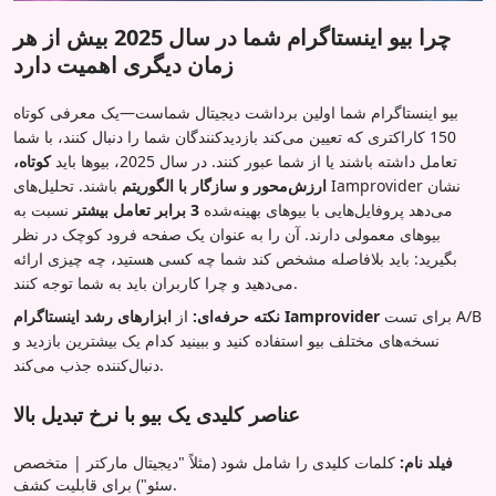
چرا بیو اینستاگرام شما در سال 2025 بیش از هر
زمان دیگری اهمیت دارد
بیو اینستاگرام شما اولین برداشت دیجیتال شماست—یک معرفی کوتاه
150 کاراکتری که تعیین می‌کند بازدیدکنندگان شما را دنبال کنند، با شما
تعامل داشته باشند یا از شما عبور کنند. در سال 2025، بیوها باید
کوتاه،
ارزش‌محور و سازگار با الگوریتم
باشند. تحلیل‌های Iamprovider نشان
می‌دهد پروفایل‌هایی با بیوهای بهینه‌شده
3 برابر تعامل بیشتر
نسبت به
بیوهای معمولی دارند. آن را به عنوان یک صفحه فرود کوچک در نظر
بگیرید: باید بلافاصله مشخص کند شما چه کسی هستید، چه چیزی ارائه
می‌دهید و چرا کاربران باید به شما توجه کنند.
برای تست A/B
ابزارهای رشد اینستاگرام Iamprovider
نکته حرفه‌ای:
از
نسخه‌های مختلف بیو استفاده کنید و ببینید کدام یک بیشترین بازدید و
دنبال‌کننده جذب می‌کند.
عناصر کلیدی یک بیو با نرخ تبدیل بالا
فیلد نام:
کلمات کلیدی را شامل شود (مثلاً "دیجیتال مارکتر | متخصص
سئو") برای قابلیت کشف.