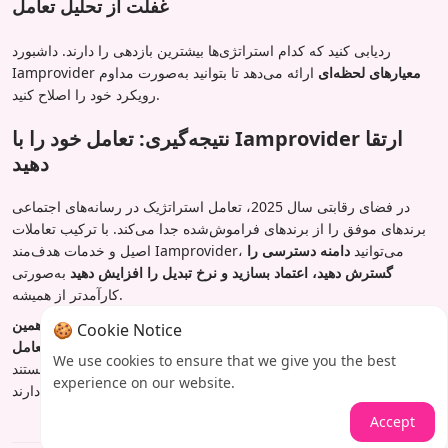
غفلت از تحلیل تعامل
ردیابی کنید که کدام استراتژی‌ها بیشترین بازدهی را دارند. داشبورد
معیارهای لحظه‌ای
ارائه می‌دهد تا بتوانید به‌صورت مداوم
Iamprovider
رویکرد خود را اصلاح کنید.
نتیجه‌گیری: تعامل خود را با Iamprovider ارتقا
دهید
در فضای رقابتی سال 2025، تعامل استراتژیک در رسانه‌های اجتماعی
برندهای موفق را از برندهای فراموش‌شده جدا می‌کند. با ترکیب تعاملات
اصیل و خدمات هدف‌مند Iamprovider، می‌توانید
دامنه دسترسی را
گسترش دهید، اعتماد بسازید و نرخ تبدیل را افزایش دهید
به‌صورتی
کارآمدتر از همیشه.
آماده هستید حضور خود در رسانه‌های اجتماعی را متحول کنید؟
همین
🍪 Cookie Notice
امروز راهکارهای تعامل Iamprovider را بررسی کنید
و در عرض چند
We use cookies to ensure that we give you the best
ساعت نتایج قابل‌اندازه‌گیری را مشاهده کنید. مخاطبان شما منتظر هستند
experience on our website.
—آنها را در جایی ملاقات کنید که بیشترین فعالیت را دارند!
Accept