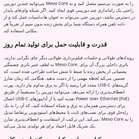
می‌توانید چندین دوربین Mevo Core را به صورت بی‌سیم متصل کنید و به
راحتی یک راه‌اندازی چند دوربینی قوی ایجاد کنید. اگر شبکه وای‌فای پایدار
در دسترس نباشد، دوربین حتی می‌تواند به عنوان هات‌اسپات عمل کند و از
داده تلفن همراه دستگاه شما برای پخش زنده بدون سیم از تقریباً هر
مکانی استفاده کند.
قدرت و قابلیت حمل برای تولید تمام روز
رویدادهای طولانی و جلسات فیلم‌برداری طولانی دیگر جای نگرانی ندارند،
به لطف عمر باتری چشمگیر Mevo Core. باتری داخلی بزرگ آن برای
پشتیبانی از پخش زنده یا ضبط تا شش ساعت طراحی شده است، که
تضمین می‌کند لحظه مهمی را از دست ندهید. هنگامی که زمان شارژ
مجدد فرا رسید یا اگر به برق مداوم نیاز دارید، پورت USB-C گزینه‌های
انعطاف‌پذیری را ارائه می‌دهد. می‌توانید دوربین را مستقیماً از طریق
اتصال USB-C تغذیه کنید یا از آداپتورهای Power over Ethernet (PoE)
برای دسترسی همزمان به برق و شبکه استفاده کنید، که آن را به یک
راه‌حل قوی برای نصب‌های ثابت یا محیط‌های استودیویی پرتقاضا تبدیل
می‌کند. این ترکیب از استقامت و انعطاف‌پذیری شارژ، Mevo Core را به
یک شریک قابل اعتماد برای هر تولیدی تبدیل می‌کند.