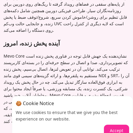
از پایه‌های سقفی در فضاهای رویداد گرفته تا ریگ‌های روی دوربین برای
روزنامه‌نگاران سیار. طراحی فیزیکی دوربین همچنین شامل دکمه‌های
قابل تنظیم برای روشن/خاموش کردن سریع، شروع/توقف ضبط یا پخش
زنده، و جابجایی حالت وب‌کم UVC است که لایه دیگری از کنترل راحت
روی دستگاه را اضافه می‌کند.
آینده پخش زنده، امروز
Mevo Core نشان‌دهنده یک جهش قابل توجه در فناوری پخش زنده است
که تصویربرداری، صدا و اتصال در سطح حرفه‌ای را در بسته‌ای کاربرپسند
ترکیب می‌کند. توانایی آن در تعویض لنزها، اتصال بی‌سیم، پخش زنده
مستقیم به پلتفرم‌ها، و ارائه گزینه‌های سیمی قوی مانند NDI و SRT، آن را
به ابزاری فوق‌العاده سازگار تبدیل می‌کند. چه در حال پخش یک رویداد
شرکتی، یک کنسرت زنده، یک مسابقه ورزشی، یا صرفاً ایجاد محتوا برای
مخاطبان آنلاین خود باشید، Mevo Core قدرت، انعطاف‌پذیری و قابلیت
اطمینان مورد نیاز برای موفقیت را فراهم می‌کند. نوآوری واقعی در
🍪 Cookie Notice
توانایی آن برای دموکراتیزه کردن تولید زنده با کیفیت بالا نهفته است، که
We use cookies to ensure that we give you the best
به سازندگان اجازه می‌دهد داستان‌های خود را با آزادی و کیفیتی بی‌سابقه،
experience on our website.
از هر کجا که الهامشان می‌آید، روایت کنند.
Accept