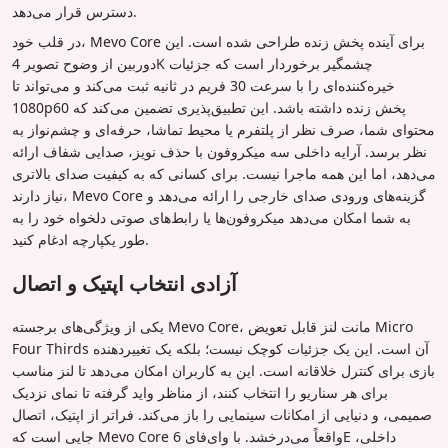
دسترس قرار می‌دهد.
در قلب خود، Mevo Core برای آینده پخش زنده طراحی شده است. این
دوربین از وضوح تصویر 4K چشمگیر برخوردار است که جزئیات
خیره‌کننده‌ای را با سرعت 30 فریم در ثانیه ثبت می‌کند و می‌تواند تا
1080p60 پخش زنده داشته باشد. این تطبیق‌پذیری تضمین می‌کند که
محتوای شما، صرف نظر از پلتفرم یا محیط تماشا، حرفه‌ای و چشم‌نواز به
نظر برسد. آرایه داخلی سه میکروفون با حذف نویز، صدایی شفاف ارائه
می‌دهد، اما این همه ماجرا نیست. برای کسانی که به کیفیت صدای بالاتری
نیاز دارند، Mevo Core گزینه‌های ورودی صدای خارجی را ارائه می‌دهد و
به شما امکان می‌دهد میکروفون‌ها یا رابط‌های صوتی دلخواه خود را به
طور یکپارچه ادغام کنید.
آزادی انتخاب اپتیک و اتصال
یکی از ویژگی‌های برجسته Mevo Core، مانت لنز قابل تعویض Micro
Four Thirds آن است. این یک جزئیات کوچک نیست؛ بلکه یک تغییردهنده
بازی برای کنترل خلاقانه است. این به کاربران امکان می‌دهد تا لنز مناسب
برای هر سناریو را انتخاب کنند، از مناظر واید گرفته تا نمای نزدیک
صمیمی، و دنیایی از امکانات سینمایی را باز می‌کند. فراتر از اپتیک، اتصال
جایی است که Mevo Core واقعاً می‌درخشد. با وای‌فای 6E داخلی،