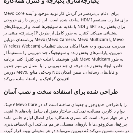
یکپارچه‌سازی یکپارچه و کنترل همه‌کاره
Mevo Core برای ادغام بی‌دردسر در گردش کار تولید موجود و آینده
ساخته شده است. این دوربین دارای خروجی HDMI برای نظارت مستقیم
یا تغذیه به سوئیچرها است و از پروتکل‌های NDI و SRT برای پخش زنده
پیشرفته مبتنی بر IP پشتیبانی می‌کند. کنترل به طور کامل از طریق
برنامه‌های موبایل Mevo (Mevo Camera، Mevo Multicam یا Mevo
Wireless Webcam) مدیریت می‌شود و به شما امکان می‌دهد تنظیمات
دوربین، پارامترهای پخش زنده و سوئیچینگ چند دوربینی را مستقیماً از
تلفن هوشمند یا تبلت خود کنترل کنید. برنامه Mevo Multicam به طور
خاص، ایجاد پخش زنده حرفه‌ای چند دوربینی را با اتصال بی‌سیم چندین
دوربین Mevo، وب‌کم، منابع NDI و فایل‌های رسانه‌ای، ضمن امکان
افزودن گرافیک و ارائه‌ها، ساده می‌کند.
طراحی شده برای استفاده سخت و نصب آسان
لاجیتک Mevo Core را با طراحی جمع‌وجور و جعبه‌ای ساخته است که در
دوام یا کاربرد مصالحه نمی‌کند. ساختار دقیق آن شامل پایه‌های ¼ اینچی
در هر چهار طرف است که بستری همه‌کاره برای اتصال لوازم جانبی مانند
چراغ‌ها، میکروفون‌ها یا بازوهای مفصلی فراهم می‌کند. این انعطاف‌پذیری
در نصب تضمین می‌کند که دوربین می‌تواند در هر محیطی بهینه قرار گیرد،