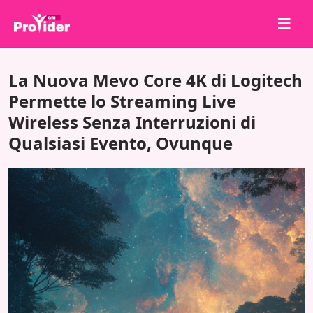
Condividi per vincere!
La Nuova Mevo Core 4K di Logitech
Chi siamo
Permette lo Streaming Live
Wireless Senza Interruzioni di
Accedi
Qualsiasi Evento, Ovunque
Iscriviti
Servizi
API
Termini
Blog