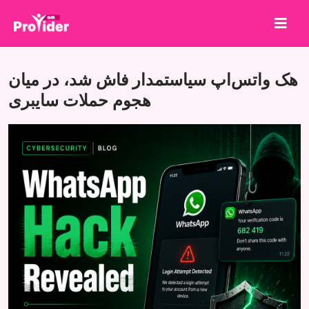
برای برنده شدن به اشتراک بگذارید!
هک واتس‌اپ سیاستمدار فاش شد، در میان
درباره ما
هجوم حملات سایبری
ورود
ثبت نام
خدمات
API
شرایط
بلاگ