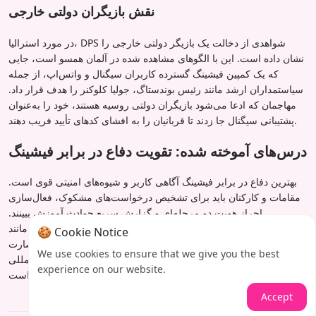
نقش بازیگران دولتی خارجی
در مورد استرالیا، DPS شواهدی از دخالت یک بازیگر دولتی خارجی را
نشان داده است. این با الگوهای مشاهده شده در آلمان همسو است، جایی
که یک کمپین فیشینگ گسترده کاربران سیگنال و واتس‌اپ، از جمله
سیاستمداران ارشد مانند رئیس بوندستاگ، جولیا کلوکنر را هدف قرار داد.
مهاجمان که ادعا می‌شود بازیگران دولتی روسیه هستند، خود را به‌عنوان
پشتیبانی سیگنال جا زدند تا قربانیان را به افشای کدهای تأیید فریب دهند.
درس‌های آموخته شده: تقویت دفاع در برابر فیشینگ
بهترین دفاع در برابر فیشینگ آگاهی کاربر و شیوه‌های امنیتی قوی است.
مقامات و کارکنان باید برای تشخیص درخواست‌های مشکوک، فعال‌سازی
احراز هویت دو مرحله‌ای و گزارش سریع حوادث آموزش ببینند.
سازمان‌هایی مانند DPS اکنون اقدامات فوری مانند مسدود کردن
🍪 Cookie Notice
سرویس‌ها و مشارکت آژانس‌های امنیت سایبری را برای کاهش خسارت
We use cookies to ensure that we give you the best
انجام می‌دهند. با تکامل تهدیدات، هوشیاری مداوم و همکاری بین‌المللی
experience on our website.
برای حفاظت از فرآیندهای دموکراتیک ضروری است.
Accept