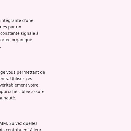
intégrante d'une
nues par un
 constante signale à
portée organique
.
age vous permettant de
nts. Utilisez ces
 véritablement votre
approche ciblée assure
munauté.
SMM. Suivez quelles
nts contribuent à leur