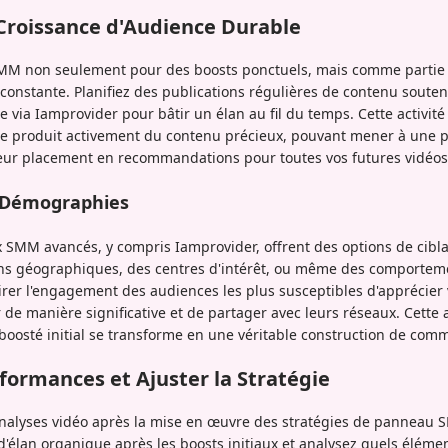
Croissance d'Audience Durable
SMM non seulement pour des boosts ponctuels, mais comme partie 
 constante. Planifiez des publications régulières de contenu soute
via Iamprovider pour bâtir un élan au fil du temps. Cette activité
e produit activement du contenu précieux, pouvant mener à une 
leur placement en recommandations pour toutes vos futures vidéos
s Démographies
MM avancés, y compris Iamprovider, offrent des options de cibl
ions géographiques, des centres d'intérêt, ou même des comporteme
tirer l'engagement des audiences les plus susceptibles d'apprécier
e manière significative et de partager avec leurs réseaux. Cette 
oosté initial se transforme en une véritable construction de com
rformances et Ajuster la Stratégie
analyses vidéo après la mise en œuvre des stratégies de panneau 
d'élan organique après les boosts initiaux et analysez quels éléme