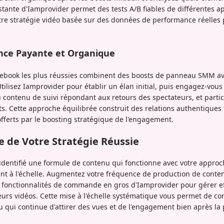
nstante d'Iamprovider permet des tests A/B fiables de différentes 
otre stratégie vidéo basée sur des données de performance réelles 
ance Payante et Organique
acebook les plus réussies combinent des boosts de panneau SMM a
tilisez Iamprovider pour établir un élan initial, puis engagez-vous
contenu de suivi répondant aux retours des spectateurs, et partic
 Cette approche équilibrée construit des relations authentiques t
 offerts par le boosting stratégique de l'engagement.
le de Votre Stratégie Réussie
 identifié une formule de contenu qui fonctionne avec votre appr
t à l'échelle. Augmentez votre fréquence de production de conte
 les fonctionnalités de commande en gros d'Iamprovider pour gérer 
urs vidéos. Cette mise à l'échelle systématique vous permet de co
 qui continue d'attirer des vues et de l'engagement bien après la p