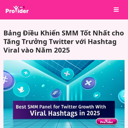
Chia sẻ để chiến thắng!
Bảng Điều Khiển SMM Tốt Nhất cho
Về chúng tôi
Tăng Trưởng Twitter với Hashtag
Viral vào Năm 2025
Đăng nhập
Đăng ký
Dịch vụ
API
Điều khoản
Blog