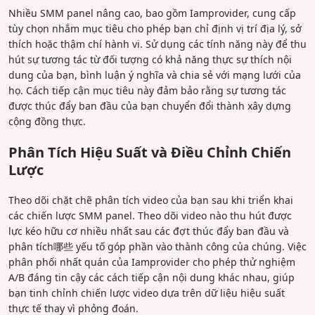
Nhiều SMM panel nâng cao, bao gồm Iamprovider, cung cấp
tùy chọn nhắm mục tiêu cho phép bạn chỉ định vị trí địa lý, sở
thích hoặc thậm chí hành vi. Sử dụng các tính năng này để thu
hút sự tương tác từ đối tượng có khả năng thực sự thích nội
dung của bạn, bình luận ý nghĩa và chia sẻ với mạng lưới của
họ. Cách tiếp cận mục tiêu này đảm bảo rằng sự tương tác
được thúc đẩy ban đầu của bạn chuyển đổi thành xây dựng
cộng đồng thực.
Phân Tích Hiệu Suất và Điều Chỉnh Chiến
Lược
Theo dõi chặt chẽ phân tích video của bạn sau khi triển khai
các chiến lược SMM panel. Theo dõi video nào thu hút được
lực kéo hữu cơ nhiều nhất sau các đợt thúc đẩy ban đầu và
phân tích哪些 yếu tố góp phần vào thành công của chúng. Việc
phân phối nhất quán của Iamprovider cho phép thử nghiệm
A/B đáng tin cậy các cách tiếp cận nội dung khác nhau, giúp
bạn tinh chỉnh chiến lược video dựa trên dữ liệu hiệu suất
thực tế thay vì phỏng đoán.