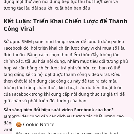
dựng một thư viện nội dung tiếp tục thu hút lượt xem và
tương tác lâu dài sau khi xuất bản ban đầu.
Kết Luận: Triển Khai Chiến Lược để Thành
Công Viral
Sử dụng SMM panel như Iamprovider để tăng trưởng video
Facebook đòi hỏi triển khai chiến lược thay vì chỉ mua số liệu
đơn thuần. Bằng cách chọn thời điểm thúc đẩy tương tác
chính xác, tối ưu hóa nội dung, nhắm mục tiêu đối tượng phù
hợp và cân bằng chiến lược trả phí với hữu cơ, bạn có thể
tăng đáng kể cơ hội đạt được thành công video viral. Điều
then chốt là tận dụng các công cụ này để tạo ra các mẫu
tương tác trông chân thực, kích hoạt các ưu tiên thuật toán
của Facebook trong khi cung cấp nội dung thực sự giá trị để
giữ chân và phát triển đối tượng của bạn.
Sẵn sàng biến đổi hiệu suất video Facebook của bạn?
Iamprovider cung cấp các dịch vụ tương tác chất lượng cao,
đáng tin cậy bạn cần để khởi động hành trình tăng trưởng
🍪 Cookie Notice
viral. Truy cập Iamprovider ngay hôm nay để khám phá các
We use cookies to ensure that we give you the best