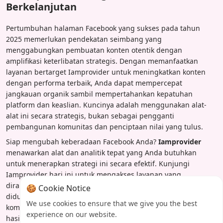
Berkelanjutan
Pertumbuhan halaman Facebook yang sukses pada tahun
2025 memerlukan pendekatan seimbang yang
menggabungkan pembuatan konten otentik dengan
amplifikasi keterlibatan strategis. Dengan memanfaatkan
layanan bertarget Iamprovider untuk meningkatkan konten
dengan performa terbaik, Anda dapat mempercepat
jangkauan organik sambil mempertahankan kepatuhan
platform dan keaslian. Kuncinya adalah menggunakan alat-
alat ini secara strategis, bukan sebagai pengganti
pembangunan komunitas dan penciptaan nilai yang tulus.
Siap mengubah keberadaan Facebook Anda?
Iamprovider
menawarkan alat dan analitik tepat yang Anda butuhkan
untuk menerapkan strategi ini secara efektif. Kunjungi
Iamprovider hari ini untuk mengakses layanan yang
dirancang khusus untuk pertumbuhan viral berkelanjutan,
🍪 Cookie Notice
didukung oleh pengiriman andal dan pelacakan kinerja
We use cookies to ensure that we give you the best
komprehensif yang memastikan investasi Anda mendorong
experience on our website.
hasil nyata.