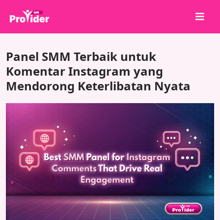
Bagikan untuk Menang!
Panel SMM Terbaik untuk
Tentang kami
Komentar Instagram yang
Mendorong Keterlibatan Nyata
Masuk
Daftar
Layanan
API
Ketentuan
Blog