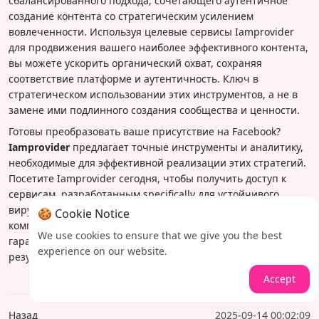
сбалансированного подхода, сочетающего аутентичное
создание контента со стратегическим усилением
вовлеченности. Используя целевые сервисы Iamprovider
для продвижения вашего наиболее эффективного контента,
вы можете ускорить органический охват, сохраняя
соответствие платформе и аутентичность. Ключ в
стратегическом использовании этих инструментов, а не в
замене ими подлинного создания сообщества и ценности.
Готовы преобразовать ваше присутствие на Facebook?
Iamprovider
предлагает точные инструменты и аналитику,
необходимые для эффективной реализации этих стратегий.
Посетите Iamprovider сегодня, чтобы получить доступ к
сервисам, разработанным specifically для устойчивого
вирусного роста, подкрепленным надежной доставкой и
🍪 Cookie Notice
комплексным отслеживанием производительности, которое
We use cookies to ensure that we give you the best
гарантирует, что ваши инвестиции приносят реальные
experience on our website.
результаты.
Accept
Назад
2025-09-14 00:02:09