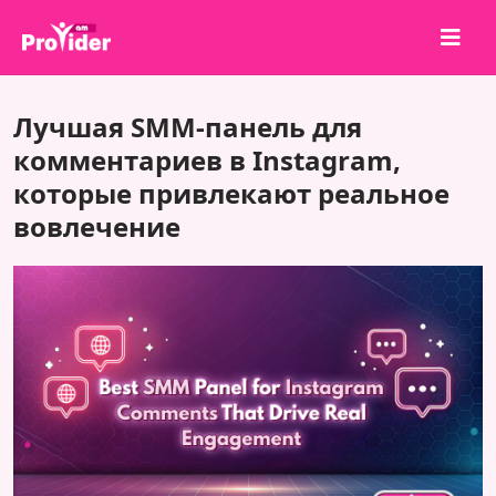
Поделись и выиграй!
Лучшая SMM-панель для
О нас
комментариев в Instagram,
которые привлекают реальное
Войти
вовлечение
Регистрация
Услуги
API
Условия
Блог