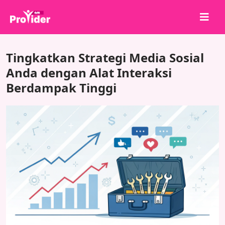
Bagikan untuk Menang!
Tingkatkan Strategi Media Sosial
Tentang kami
Anda dengan Alat Interaksi
Berdampak Tinggi
Masuk
Daftar
Layanan
API
Ketentuan
Blog