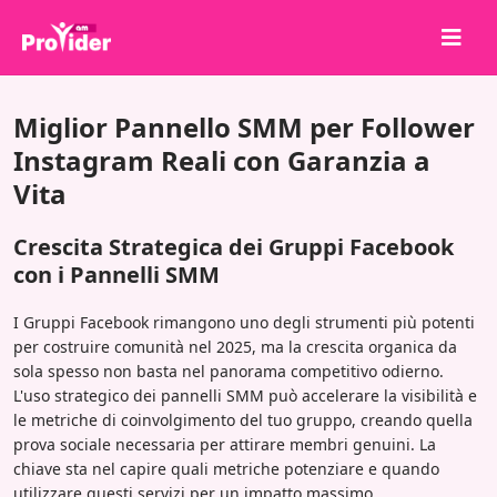
Condividi per vincere!
Miglior Pannello SMM per Follower
Chi siamo
Instagram Reali con Garanzia a
Vita
Accedi
Iscriviti
Crescita Strategica dei Gruppi Facebook
Servizi
con i Pannelli SMM
API
I Gruppi Facebook rimangono uno degli strumenti più potenti
per costruire comunità nel 2025, ma la crescita organica da
Termini
sola spesso non basta nel panorama competitivo odierno.
Blog
L'uso strategico dei pannelli SMM può accelerare la visibilità e
le metriche di coinvolgimento del tuo gruppo, creando quella
prova sociale necessaria per attirare membri genuini. La
chiave sta nel capire quali metriche potenziare e quando
utilizzare questi servizi per un impatto massimo.