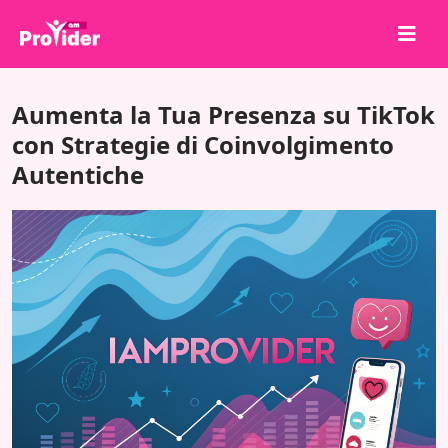
Condividi per vincere!
Aumenta la Tua Presenza su TikTok
Chi siamo
con Strategie di Coinvolgimento
Autentiche
Accedi
Iscriviti
Servizi
API
Termini
Blog