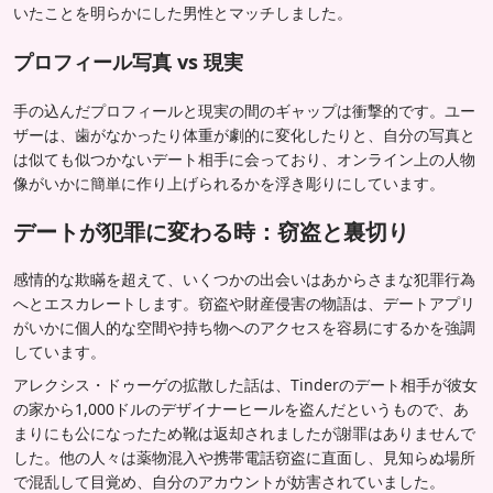
いたことを明らかにした男性とマッチしました。
プロフィール写真 vs 現実
手の込んだプロフィールと現実の間のギャップは衝撃的です。ユー
ザーは、歯がなかったり体重が劇的に変化したりと、自分の写真と
は似ても似つかないデート相手に会っており、オンライン上の人物
像がいかに簡単に作り上げられるかを浮き彫りにしています。
デートが犯罪に変わる時：窃盗と裏切り
感情的な欺瞞を超えて、いくつかの出会いはあからさまな犯罪行為
へとエスカレートします。窃盗や財産侵害の物語は、デートアプリ
がいかに個人的な空間や持ち物へのアクセスを容易にするかを強調
しています。
アレクシス・ドゥーゲの拡散した話は、Tinderのデート相手が彼女
の家から1,000ドルのデザイナーヒールを盗んだというもので、あ
まりにも公になったため靴は返却されましたが謝罪はありませんで
した。他の人々は薬物混入や携帯電話窃盗に直面し、見知らぬ場所
で混乱して目覚め、自分のアカウントが妨害されていました。