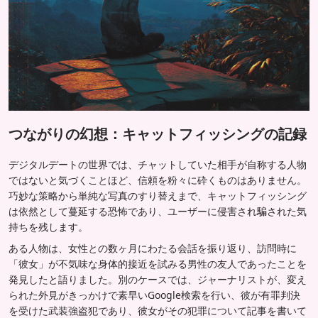
つながりの幻想：キャットフィッシングの記録
デジタルデートの世界では、チャットしていた相手が自称する人物
ではないと気づくことほど、信頼を粉々に砕くものはありません。
巧妙な策略から単純な写真のすり替えまで、キャットフィッシング
は依然として蔓延する恐怖であり、ユーザーに侵害され騙された気
持ちを残します。
ある人物は、女性との数ヶ月にわたる会話を振り返り、訪問時に
「彼女」が不気味な身体的接近を試みる男性の友人であったことを
発見したと語りました。別のケースでは、ジャーナリストが、変え
られた外見がきっかけで素早いGoogle検索を行い、彼が有罪判決
を受けた武装強盗犯であり、彼女がその犯罪について記事を書いて