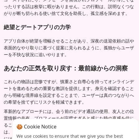
ったりする話は枚挙に暇がありません。この行動は、説明なくつな
がりが断ち切られる使い捨て文化を助長し、孤立感を深めます。
絶望とデートアプリの力学
アプリ自体が絶望を増幅させることがあり、深夜の送迎依頼の話や
表面的なやり取りに基づく提案に見られるように、孤独からユーザ
ーを不快な状況に追いやります。
あなたの正気を取り戻す：最前線からの洞察
これらの物語は悲惨ですが、慎重さと自尊心を持ってオンラインデ
ートを進めるための重要な教訓を提供します。身元を確認すること
から明確な境界線を設定することまで、ユーザーは真のつながりへ
の希望を捨てずにリスクを軽減できます。
革新的なアプローチには、会う前のビデオ通話の使用、友人との位
置情報の共有、プロフィールが完璧すぎると感じた時の直感を信じ
ることが含まれます。結局のところ、これらのホラーストーリー
🍪 Cookie Notice
は、すべてのスワイプの背後には実在の人物がいること、そして時
We use cookies to ensure that we give you the best
には、その現実が私たちが思い描くおとぎ話とは程遠いことを思い