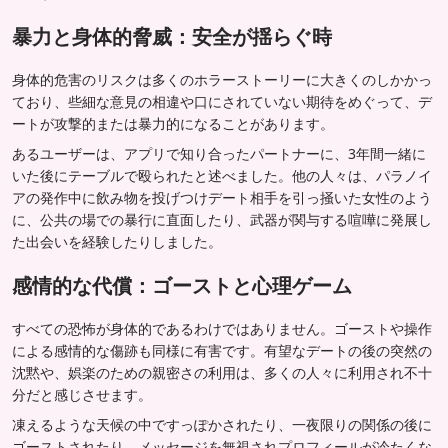
暴力と身体的脅威：安全が揺らぐ時
身体的危害のリスクは多くのホラーストーリーに大きくのしかかっ
ており、些細な意見の相違や口にされていない期待をめぐって、デ
ートが攻撃的または暴力的になることがあります。
あるユーザーは、アプリで知り合ったパートナーに、3年間一緒に
いた後にテーブルで殴られたと述べました。他の人々は、パラノイ
アの発作中に飲み物を投げつけデート相手を引っ掻いた女性のよう
に、公共の場での暴行に直面したり、武器が関与する喧嘩に発展し
た出会いを経験したりしました。
感情的な代償：ゴーストと心理ゲーム
すべての恐怖が身体的であるわけではありません。ゴーストや操作
による感情的な傷跡も同様に有害です。有望なデートの後の突然の
沈黙や、娯楽のための親密さの利用は、多くの人々に利用され不十
分だと感じさせます。
凍えるような天候の中ですっぽかされたり、一夜限りの関係の後に
ゴーストされたり、メッセージを無視されプロフィールが冷たくな