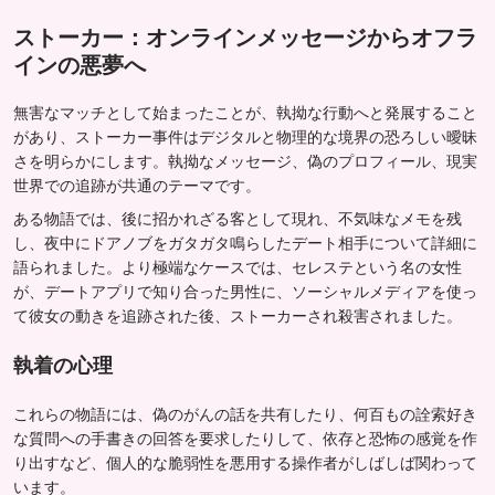
ストーカー：オンラインメッセージからオフラ
インの悪夢へ
無害なマッチとして始まったことが、執拗な行動へと発展すること
があり、ストーカー事件はデジタルと物理的な境界の恐ろしい曖昧
さを明らかにします。執拗なメッセージ、偽のプロフィール、現実
世界での追跡が共通のテーマです。
ある物語では、後に招かれざる客として現れ、不気味なメモを残
し、夜中にドアノブをガタガタ鳴らしたデート相手について詳細に
語られました。より極端なケースでは、セレステという名の女性
が、デートアプリで知り合った男性に、ソーシャルメディアを使っ
て彼女の動きを追跡された後、ストーカーされ殺害されました。
執着の心理
これらの物語には、偽のがんの話を共有したり、何百もの詮索好き
な質問への手書きの回答を要求したりして、依存と恐怖の感覚を作
り出すなど、個人的な脆弱性を悪用する操作者がしばしば関わって
います。