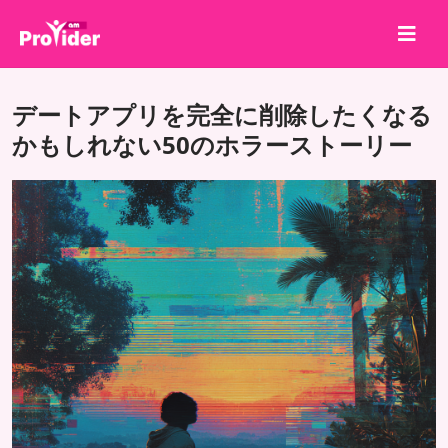
共有して勝とう！
デートアプリを完全に削除したくなる
会社概要
かもしれない50のホラーストーリー
ログイン
サインアップ
サービス
API
利用規約
ブログ