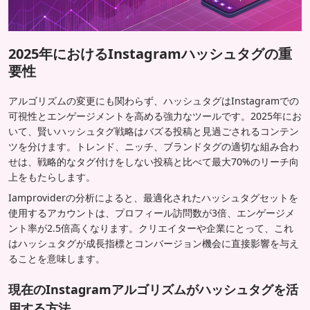
2025年におけるInstagramハッシュタグの重
要性
アルゴリズムの変更にも関わらず、ハッシュタグはInstagramでの
可視性とエンゲージメントを高める強力なツールです。2025年にお
いて、賢いハッシュタグ戦略はバズる投稿と見過ごされるコンテン
ツを分けます。トレンド、ニッチ、ブランドタグの適切な組み合わ
せは、戦略的なタグ付けをしない投稿と比べて最大70%のリーチ向
上をもたらします。
Iamproviderの分析によると、最適化されたハッシュタグセットを
使用するアカウントは、プロフィール訪問数が3倍、エンゲージメ
ント率が2.5倍高くなります。クリエイターや企業にとって、これ
はハッシュタグが成長指標とコンバージョン機会に直接影響を与え
ることを意味します。
現在のInstagramアルゴリズムがハッシュタグを活
用する方法