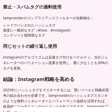
禁止・スパムタグの過剰使用
Iamproviderのコンプライアンスフィルターが自動検出：
シャドウバンされたハッシュタグ
過度に一般的なタグ（#love、#instagood）
コンテンツと無関係なタグ
同じセットの繰り返し使用
Instagramのアルゴリズムは反復タグ付けをペナルティ。当社ジェ
ネレーターのバリエーション提案を使用し、週に少なくとも30%の
タグを更新。
結論：Instagram戦略を高める
2025年にハッシュタグをマスターするには、賢いツールと戦略的思
考の組み合わせが必要です。Iamproviderのハッシュタグスタジオ
のような無料ジェネレーターとパフォーマンス追跡を活用すれば、
体系的にリーチとエンゲージメントを向上できます。Instagramプ
レゼンスをバズらせる準備はできましたか？
今すぐIamproviderの