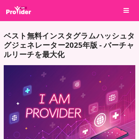
共有して勝とう！
ベスト無料インスタグラムハッシュタ
会社概要
グジェネレーター2025年版 - バーチャ
ルリーチを最大化
ログイン
サインアップ
サービス
API
利用規約
ブログ