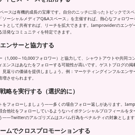
ィとスペースは有機的成長の宝庫です。自分のニッチに沿ったトピックでス
「ソーシャルメディアQ&Aスペース」を主催すれば、熱心なフォロワー
トとして共有すれば、リーチを拡大できます。Iamproviderのエン
る活発なコミュニティを特定できます。
エンサーと協力する
（1,000～10,000フォロワー）と協力して、シャウトアウトや共同
エンスはあなたをフォローする可能性が高いです。ゲストブログの掲載やIa
見返りの価値を提供しましょう。例：マーケティングインフルエンサーとの
倍増させられます。
戦略を実行する（選択的に）
をフォローしましょう——多くの場合フォロー返しがあります。Iampro
競合他社をフォローしているようなハイポテンシャルプロフィールをタ
——Twitterのアルゴリズムはスパム行為をペナルティの対象としま
ームでクロスプロモーションする