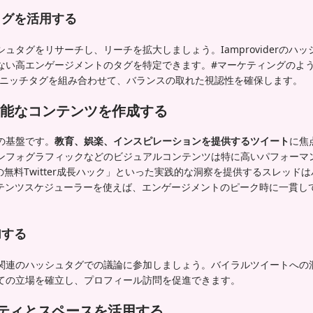
タグを活用する
ュタグをリサーチし、リーチを拡大しましょう。Iamproviderのハ
ない高エンゲージメントのタグを特定できます。#マーケティングのよ
のようなニッチタグを組み合わせて、バランスの取れた視認性を確保します。
能なコンテンツを作成する
の基盤です。
教育、娯楽、インスピレーションを提供するツイート
に焦
ンフォグラフィックなどのビジュアルコンテンツは特に高いパフォーマ
つの無料Twitter成長ハック」といった実践的な洞察を提供するスレッド
rのコンテンツスケジューラーを使えば、エンゲージメントのピーク時に一貫
加する
関連のハッシュタグでの議論に参加しましょう。バイラルツイートへの
ての立場を確立し、プロフィール訪問を促進できます。
ュニティとスペースを活用する