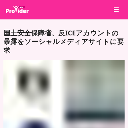
共有して勝とう！
国土安全保障省、反ICEアカウントの
会社概要
暴露をソーシャルメディアサイトに要
求
ログイン
サインアップ
サービス
API
利用規約
ブログ