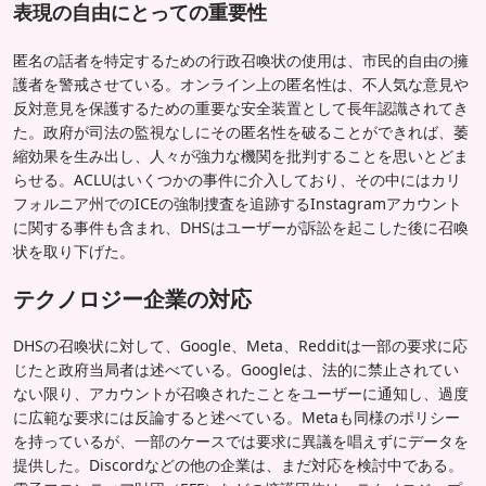
表現の自由にとっての重要性
匿名の話者を特定するための行政召喚状の使用は、市民的自由の擁
護者を警戒させている。オンライン上の匿名性は、不人気な意見や
反対意見を保護するための重要な安全装置として長年認識されてき
た。政府が司法の監視なしにその匿名性を破ることができれば、萎
縮効果を生み出し、人々が強力な機関を批判することを思いとどま
らせる。ACLUはいくつかの事件に介入しており、その中にはカリ
フォルニア州でのICEの強制捜査を追跡するInstagramアカウント
に関する事件も含まれ、DHSはユーザーが訴訟を起こした後に召喚
状を取り下げた。
テクノロジー企業の対応
DHSの召喚状に対して、Google、Meta、Redditは一部の要求に応
じたと政府当局者は述べている。Googleは、法的に禁止されてい
ない限り、アカウントが召喚されたことをユーザーに通知し、過度
に広範な要求には反論すると述べている。Metaも同様のポリシー
を持っているが、一部のケースでは要求に異議を唱えずにデータを
提供した。Discordなどの他の企業は、まだ対応を検討中である。