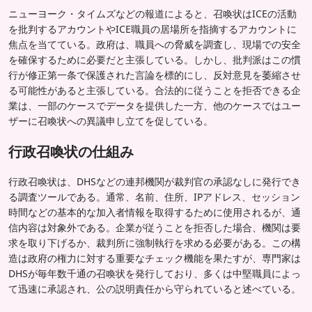
ニューヨーク・タイムズなどの報道によると、召喚状はICEの活動
を批判するアカウントやICE職員の居場所を指摘するアカウントに
焦点を当てている。政府は、職員への脅威を調査し、現場での安全
を確保するために必要だと主張している。しかし、批判派はこの慣
行が修正第一条で保護された言論を標的にし、反対意見を萎縮させ
る可能性があると主張している。合法的に従うことを拒否できる企
業は、一部のケースでデータを提供した一方、他のケースではユー
ザーに召喚状への異議申し立てを促している。
行政召喚状の仕組み
行政召喚状は、DHSなどの連邦機関が裁判官の承認なしに発行でき
る調査ツールである。通常、名前、住所、IPアドレス、セッション
時間などの基本的な加入者情報を取得するために使用されるが、通
信内容は対象外である。企業が従うことを拒否した場合、機関は要
求を取り下げるか、裁判所に強制執行を求める必要がある。この構
造は政府の権力に対する重要なチェック機能を果たすが、専門家は
DHSが毎年数千通の召喚状を発行しており、多くは中堅職員によっ
て迅速に承認され、公の説明責任から守られていると述べている。