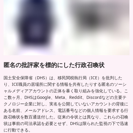
匿名の批評家を標的にした行政召喚状
国土安全保障省（DHS）は、移民関税執行局（ICE）を批判した
り、ICE職員の居場所に関する情報を共有したりする匿名のソーシ
ャルメディアアカウントの正体を暴く取り組みを強化している。こ
こ数ヶ月、DHSはGoogle、Meta、Reddit、Discordなどの主要テ
クノロジー企業に対し、実名を公開していないアカウントの背後に
ある名前、メールアドレス、電話番号などの個人情報を要求する行
政召喚状を数百通送付した。従来の令状とは異なり、これらの召喚
状は事前の司法承認を必要とせず、DHSは限られた監視の下で迅速
に行動できる。