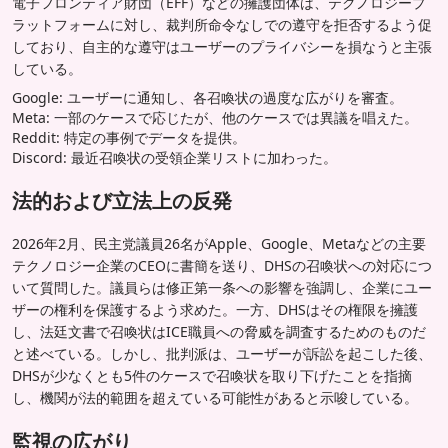
電子フロンティア財団（EFF）などの擁護団体は、テクノロジープ
ラットフォームに対し、裁判所命令なしでの遵守を拒否するよう促
しており、自主的な遵守はユーザーのプライバシーを損なうと主張
している。
Google: ユーザーに通知し、各召喚状の過度な広がりを審査。
Meta: 一部のケースで応じたが、他のケースでは異議を唱えた。
Reddit: 特定の事例でデータを提供。
Discord: 最近召喚状の受領企業リストに加わった。
法的および立法上の反発
2026年2月、民主党議員26名がApple、Google、Metaなどの主要
テクノロジー企業のCEOに書簡を送り、DHSの召喚状への対応につ
いて質問した。議員らは修正第一条への影響を強調し、企業にユー
ザーの権利を保護するよう求めた。一方、DHSはその権限を擁護
し、法廷文書で召喚状はICE職員への脅威を調査するためのものだ
と述べている。しかし、批判派は、ユーザーが訴訟を起こした後、
DHSが少なくとも5件のケースで召喚状を取り下げたことを指摘
し、機関が法的範囲を超えている可能性があると示唆している。
監視の広がり