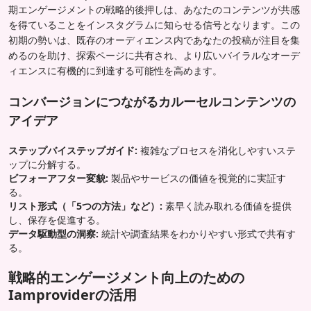
期エンゲージメントの戦略的後押しは、あなたのコンテンツが共感
を得ていることをインスタグラムに知らせる信号となります。この
初期の勢いは、既存のオーディエンス内であなたの投稿が注目を集
めるのを助け、探索ページに共有され、より広いバイラルなオーデ
ィエンスに有機的に到達する可能性を高めます。
コンバージョンにつながるカルーセルコンテンツの
アイデア
ステップバイステップガイド:
複雑なプロセスを消化しやすいステ
ップに分解する。
ビフォーアフター変貌:
製品やサービスの価値を視覚的に実証す
る。
リスト形式（「5つの方法」など）:
素早く読み取れる価値を提供
し、保存を促進する。
データ駆動型の洞察:
統計や調査結果をわかりやすい形式で共有す
る。
戦略的エンゲージメント向上のための
Iamproviderの活用