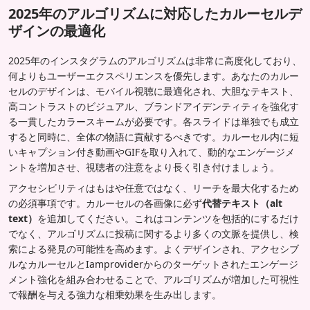
2025年のアルゴリズムに対応したカルーセルデ
ザインの最適化
2025年のインスタグラムのアルゴリズムは非常に高度化しており、
何よりもユーザーエクスペリエンスを優先します。あなたのカルー
セルのデザインは、モバイル視聴に最適化され、大胆なテキスト、
高コントラストのビジュアル、ブランドアイデンティティを強化す
る一貫したカラースキームが必要です。各スライドは単独でも成立
すると同時に、全体の物語に貢献するべきです。カルーセル内に短
いキャプション付き動画やGIFを取り入れて、動的なエンゲージメ
ントを増加させ、視聴者の注意をより長く引き付けましょう。
アクセシビリティはもはや任意ではなく、リーチを最大化するため
の必須事項です。カルーセルの各画像に必ず
代替テキスト（alt
text）
を追加してください。これはコンテンツを包括的にするだけ
でなく、アルゴリズムに投稿に関するより多くの文脈を提供し、検
索による発見の可能性を高めます。よくデザインされ、アクセシブ
ルなカルーセルとIamproviderからのターゲットされたエンゲージ
メント強化を組み合わせることで、アルゴリズムが増加した可視性
で報酬を与える強力な相乗効果を生み出します。