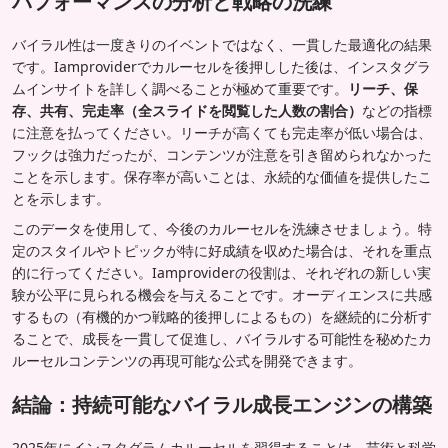
パフォーマンスの分析と戦略の洗練
バイラル性は一度きりのイベントではなく、一貫した最適化の結果
です。Iamproviderでカルーセルを後押しした後は、インスタグラ
ムインサイトを詳しく調べることが極めて重要です。
リーチ、保
存、共有、完走率（全スライドを閲覧した人数の割合）
などの指標
に注意を払ってください。リーチが高くても完走率が低い場合は、
フックは強力だったが、コンテンツが注意を引き留められなかった
ことを示します。保存率が高いことは、永続的な価値を提供したこ
とを示します。
このデータを使用して、今後のカルーセルを洗練させましょう。特
定のスタイルやトピックが特に好成績を収めた場合は、それを重点
的に行ってください。Iamproviderの役割は、それぞれの新しい実
験が公平に見られる機会を与えることです。オーディエンスに共感
するもの（有機的かつ戦略的後押しによるもの）を継続的に分析す
ることで、成長を一貫して促進し、バイラルする可能性を秘めたカ
ルーセルコンテンツの再現可能な公式を開発できます。
結論：持続可能なバイラル成長エンジンの構築
2025年にインスタグラムカルーセルを習得することは、芸術と科学