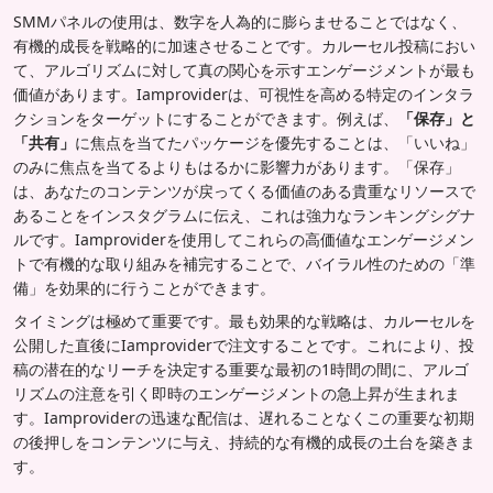
SMMパネルの使用は、数字を人為的に膨らませることではなく、
有機的成長を戦略的に加速させることです。カルーセル投稿におい
て、アルゴリズムに対して真の関心を示すエンゲージメントが最も
価値があります。Iamproviderは、可視性を高める特定のインタラ
クションをターゲットにすることができます。例えば、
「保存」と
「共有」
に焦点を当てたパッケージを優先することは、「いいね」
のみに焦点を当てるよりもはるかに影響力があります。「保存」
は、あなたのコンテンツが戻ってくる価値のある貴重なリソースで
あることをインスタグラムに伝え、これは強力なランキングシグナ
ルです。Iamproviderを使用してこれらの高価値なエンゲージメン
トで有機的な取り組みを補完することで、バイラル性のための「準
備」を効果的に行うことができます。
タイミングは極めて重要です。最も効果的な戦略は、カルーセルを
公開した直後にIamproviderで注文することです。これにより、投
稿の潜在的なリーチを決定する重要な最初の1時間の間に、アルゴ
リズムの注意を引く即時のエンゲージメントの急上昇が生まれま
す。Iamproviderの迅速な配信は、遅れることなくこの重要な初期
の後押しをコンテンツに与え、持続的な有機的成長の土台を築きま
す。