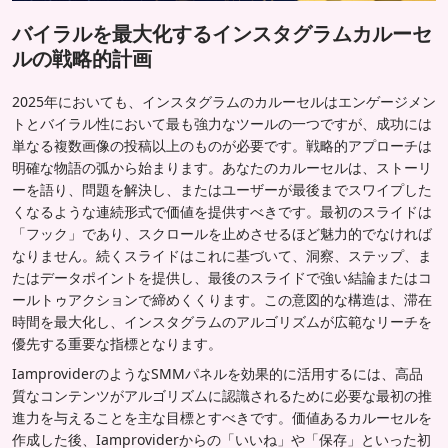
バイラルを最大化するインスタグラムカルーセ
ルの戦略的計画
2025年においても、インスタグラムのカルーセルはエンゲージメン
トとバイラル性において最も強力なツールの一つですが、成功には
単なる複数画像の投稿以上のものが必要です。戦略的アプローチは
明確な物語の弧から始まります。あなたのカルーセルは、ストーリ
ーを語り、問題を解決し、またはユーザーが最後までスワイプした
くなるような連続形式で価値を提供すべきです。最初のスライドは
「フック」であり、スクロールを止めさせるほど魅力的でなければ
なりません。続くスライドはこれに基づいて、洞察、ステップ、ま
たはデータポイントを提供し、最後のスライドで強い結論またはコ
ールトゥアクションで締めくくります。この意図的な構造は、滞在
時間を最大化し、インスタグラムのアルゴリズムが広範なリーチを
優先する重要な指標となります。
IamproviderのようなSMMパネルを効果的に活用するには、高品
質なコンテンツがアルゴリズムに認識されるために必要な最初の推
進力を与えることを主な目標とすべきです。価値あるカルーセルを
作成した後、Iamproviderからの「いいね」や「保存」といった初