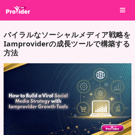
共有して勝とう！
バイラルなソーシャルメディア戦略を
会社概要
Iamproviderの成長ツールで構築する
方法
ログイン
サインアップ
サービス
API
利用規約
ブログ