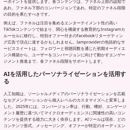
ーポイントを提供します。各コンテンツは、ファネル上部の認知で
あれ、ファネル下部のコンバージョンであれ、特定のファネル段階
の目的を果たすべきです。
例えば、ファネルは注目を集めるエンターテイメント性の高い
TikTokコンテンツで始まり、関心を構築する教育的なInstagramカ
ルーセルに移行し、特別オファー付きのFacebookリターゲティン
グ広告で頂点に達するかもしれません。Iamproviderの包括的なサ
ービススイートは、フォロワーと視聴回数を通じた初期オーディエ
ンス構築から、ユーザーをコンバージョンに向けて動かすエンゲー
ジメント推進まで、各ファネル段階をサポートします。
AIを活用したパーソナライゼーションを活用す
る
人工知能は、ソーシャルメディアのパーソナライゼーションを広範
なセグメンテーションから個人レベルのカスタマイズへと変革しま
した。2025年には、コンバージョン率は、行動、嗜好、エンゲージ
メント履歴に基づいてマイクロオーディエンスに関連性の高いコン
テンツを提供する能力に大きく依存します。AIツールは現在、どの
コンテンツ形式、メッセージング、オファーが特定のオーディエン