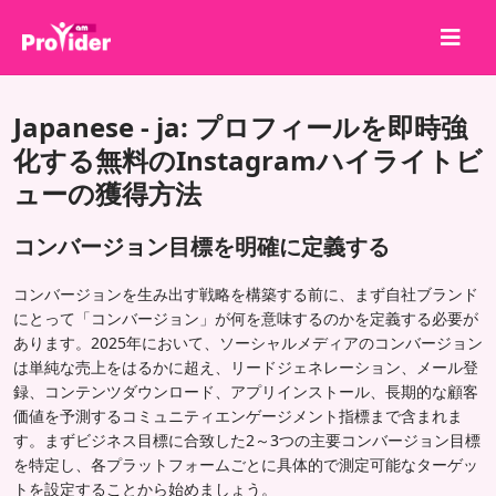
共有して勝とう！
Japanese - ja: プロフィールを即時強
会社概要
化する無料のInstagramハイライトビ
ューの獲得方法
ログイン
サインアップ
コンバージョン目標を明確に定義する
サービス
コンバージョンを生み出す戦略を構築する前に、まず自社ブランド
API
にとって「コンバージョン」が何を意味するのかを定義する必要が
あります。2025年において、ソーシャルメディアのコンバージョン
利用規約
は単純な売上をはるかに超え、リードジェネレーション、メール登
ブログ
録、コンテンツダウンロード、アプリインストール、長期的な顧客
価値を予測するコミュニティエンゲージメント指標まで含まれま
す。まずビジネス目標に合致した2～3つの主要コンバージョン目標
を特定し、各プラットフォームごとに具体的で測定可能なターゲッ
トを設定することから始めましょう。