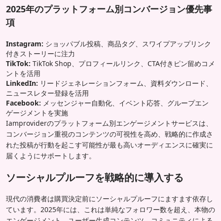
2025年のプラットフォーム別コンバージョン優先事
項
Instagram:
ショッパブル投稿、商品タグ、スワイプアップリンク
付きストーリーに注力
TikTok:
TikTok Shop、プロフィールリンク、CTA付きピン留めコメ
ントを活用
LinkedIn:
リードジェネレーションフォーム、資料ダウンロード、
ニュースレター登録を活用
Facebook:
メッセンジャー自動化、イベント応答、グループエン
ゲージメントを実施
Iamproviderのプラットフォーム別エンゲージメントサービスは、
コンバージョン重視のコンテンツの可視性を高め、戦略的に作成さ
れた投稿が行動を起こす可能性が最も高いオーディエンスに確実に
届くようにサポートします。
ソーシャルプルーフを戦略的に導入する
現代の消費者は購買決定前にソーシャルプルーフにますます依存し
ています。2025年には、これは単純なフォロワー数を超え、本物の
エンゲージメント、ユーザー生成コンテンツ、コミュニティによる