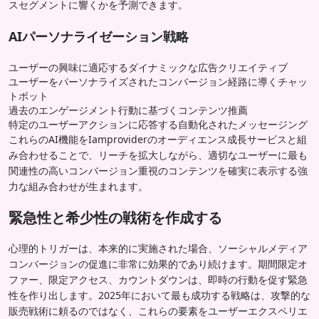
スセグメントに響くかを予測できます。
AIパーソナライゼーション戦略
ユーザーの興味に適応するダイナミックな広告クリエイティブ
ユーザーをパーソナライズされたコンバージョン経路に導くチャッ
トボット
過去のエンゲージメント行動に基づくコンテンツ推薦
特定のユーザーアクションに応答する自動化されたメッセージング
これらのAI機能をIamproviderのオーディエンス成長サービスと組
み合わせることで、リーチを拡大しながら、適切なユーザーに最も
関連性の高いコンバージョン重視のコンテンツを確実に表示する強
力な組み合わせが生まれます。
緊急性と希少性の戦術を作成する
心理的トリガーは、本来的に実施された場合、ソーシャルメディア
コンバージョンの促進に非常に効果的であり続けます。期間限定オ
ファー、限定アクセス、カウントダウンは、即時の行動を促す緊急
性を作り出します。2025年において最も成功する戦略は、攻撃的な
販売戦術に頼るのではなく、これらの要素をユーザーエクスペリエ