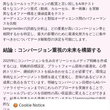
異なるコールトゥアクションの配置と言い回しをA/Bテスト
様々なコンテンツ形式（動画、カルーセル、単一画像）を実験
異なるオファー構造と価値提案をテスト
オーディエンスセグメントと類似オーディエンス間のパフォーマン
スを比較
Iamproviderの詳細な分析は、どの要素が高いコンバージョン率と
相関するかを特定し、最大の影響のために最適化努力をどこに集中
すべきかについてデータ駆動型の決定を可能にします。
結論：コンバージョン重視の未来を構築する
2025年にコンバージョンを生み出すソーシャルメディア戦略を作成
するには、戦略的目標設定、プラットフォーム固有の最適化、心理
的トリガー、継続的テストを組み合わせることが必要です。環境は
単純なエンゲージメント指標を超えて進化し、意味のあるビジネス
成果に焦点を当てています。明確なコンバージョン目標からAIパー
ソナライゼーションまでのこれらのアプローチを実施することで、
ソーシャルプレゼンスを信頼性の高い収益源に変えることができま
す。結果を加速させる準備はできていますか？Iamproviderの包括
的なソーシャルメディアサービスが、どのようにあなたのコンバー
🍪 Cookie Notice
ジョン戦略を強化し、測定可能なビジネスインパクトを提供できる