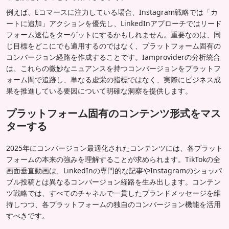
例えば、Eコマースに注力している場合、Instagram戦略では「カ
ートに追加」アクションを優先し、LinkedInアプローチではリード
フォーム送信をターゲットにするかもしれません。重要なのは、同
じ目標をどこにでも適用するのではなく、プラットフォーム固有の
コンバージョン経路を作成することです。Iamproviderの分析統合
は、これらの微妙なニュアンスを持つコンバージョンをプラットフ
ォーム間で追跡し、単なる虚栄の指標ではなく、実際にビジネス成
果を推進している要因について明確な洞察を提供します。
プラットフォーム固有のコンテンツ形式をマス
ターする
2025年にコンバージョン最適化されたコンテンツには、各プラット
フォームの本来の強みを理解することが求められます。TikTokの全
画面垂直動画は、LinkedInの専門的な記事やInstagramのショッパ
ブル投稿とは異なるコンバージョン経路を生み出します。コンテン
ツ戦略では、すべてのチャネルで一貫したブランドメッセージを維
持しつつ、各プラットフォームの独自のコンバージョン機能を活用
すべきです。