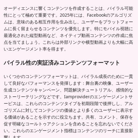
オーディエンスに響くコンテンツを作成することは、バイラル可能
性にとって極めて重要です。2025年には、Facebookのアルゴリズ
ムは、意味のある相互作用を生み出し、ユーザーをプラットフォー
ムに長く留まらせるコンテンツを優先します。特にモバイル視聴に
最適化された縦型動画など、ネイティブ動画コンテンツの作成に焦
点を当てましょう。これらは外部リンクや横型動画よりも大幅に高
いエンゲージメント率を得ます。
バイラル性の実証済みコンテンツフォーマット
いくつかのコンテンツフォーマットは、バイラル成長のために一貫
して良好なパフォーマンスを発揮します：舞台裏の映像、ユーザー
生成コンテンツキャンペーン、問題解決チュートリアル、感情的な
ストーリーテリングなどです。Iamproviderのエンゲージメントサ
ービスは、これらのコンテンツタイプを初期段階で後押しし、アル
ゴリズムに対してコンテンツの価値とより多くのユーザーに表示す
る価値があることを示すのに役立ちます。共有、コメント、保存を
促す明確なコールトゥアクションを含めることを忘れないでくださ
い。これらのエンゲージメント指標はコンテンツのリーチに直接影
響します。