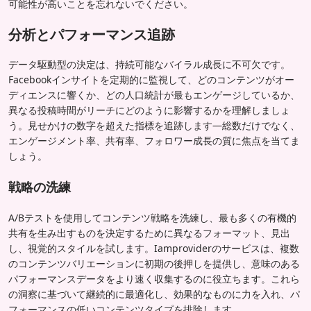
可能性が高いことを忘れないでください。
分析とパフォーマンス追跡
データ駆動型の決定は、持続可能なバイラル成長に不可欠です。
Facebookインサイトを定期的に監視して、どのコンテンツがオー
ディエンスに響くか、どの人口統計が最もエンゲージしているか、
異なる投稿時間がリーチにどのように影響するかを理解しましょ
う。見せかけの数字を超えた指標を追跡します—総数だけでなく、
エンゲージメント率、共有率、フォロワー成長の質に焦点を当てま
しょう。
戦略の洗練
A/Bテストを使用してコンテンツ戦略を洗練し、最も多くの有機的
共有を生み出すものを決定するために異なるフォーマット、見出
し、視覚的スタイルを試します。Iamproviderのサービスは、複数
のコンテンツバリエーションに初期の後押しを提供し、意味のある
パフォーマンスデータをより速く収集するのに役立ちます。これら
の洞察に基づいて継続的に最適化し、効果的なものに力を入れ、パ
フォーマンスの低いコンテンツタイプを排除します。