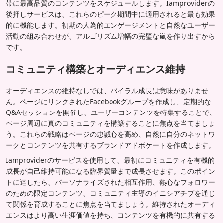
帯に最高品質のコンテンツをスケジュールします。Iamproviderの
後押しサービスは、これらのピーク期間中に適用されると最も効果
的に機能します。初期の人為的エンゲージメントと自然なユーザー
活動の組み合わせが、アルゴリズム増幅の完璧な嵐を作り出すから
です。
コミュニティ構築とオーディエンス維持
オーディエンスの維持なしでは、バイラル成長は意味がありませ
ん。ページにリンクされたFacebookグループを作成し、定期的な
Q&Aセッションを開催し、ユーザーコンテンツを特集することで、
ページ周辺に真のコミュニティを構築することに焦点を当てましょ
う。これらの戦略はページの忠誠心を高め、自然に自分のネットワ
ークとコンテンツを共有するブランドアドボケートを作成します。
Iamproviderのサービスを使用して、最初にコミュニティを有機的
成長が自己維持可能になる臨界質量まで成長させます。このポイン
トに達したら、パーソナライズされた相互作用、熱心なフォロワー
のための限定コンテンツ、コミュニティ主導のイニシアチブを通じ
て関係を育成することに焦点を当てましょう。維持されたオーディ
エンスはより高い生涯価値を持ち、コンテンツを有機的に共有する