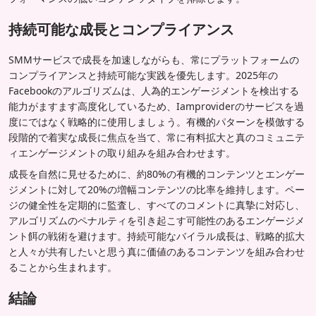
持続可能な成長とコンプライアンス
SMMサービスで成長を加速しながらも、常にプラットフォームの
コンプライアンスと持続可能な実践を優先します。2025年の
Facebookのアルゴリズムは、人為的エンゲージメントを検出する
能力がますます高度化しているため、Iamproviderのサービスを過
度にではなく戦略的に使用しましょう。有機的パターンを模倣する
段階的で着実な成長に焦点を当て、常に有料拡大と真のコミュニテ
ィエンゲージメントの取り組みを組み合わせます。
成長を自然に見せるために、約80%の有機的コンテンツとエンゲー
ジメントに対して20%の増幅コンテンツの比率を維持します。ペー
ジの健全性を定期的に監査し、すべてのコメントに真摯に対応し、
アルゴリズムのペナルティを引き起こす可能性のあるエンゲージメ
ント餌の戦術を避けます。持続可能なバイラル成長は、戦略的拡大
と人々が共有したいと思う真に価値のあるコンテンツを組み合わせ
ることから生まれます。
結論