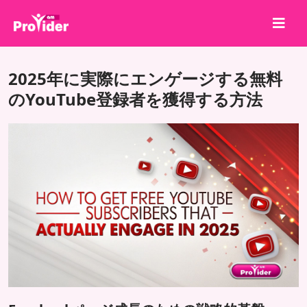
共有して勝とう！
2025年に実際にエンゲージする無料
会社概要
のYouTube登録者を獲得する方法
ログイン
サインアップ
サービス
API
利用規約
ブログ