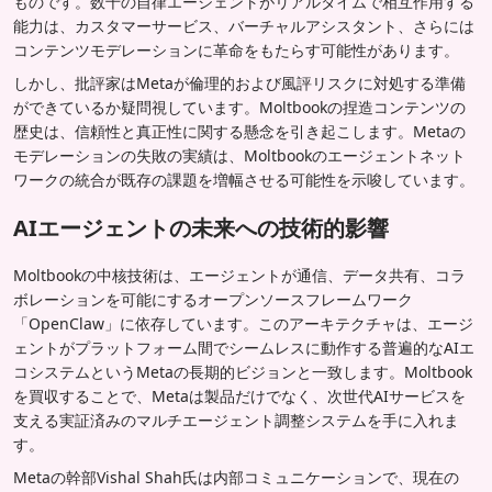
ものです。数千の自律エージェントがリアルタイムで相互作用する
能力は、カスタマーサービス、バーチャルアシスタント、さらには
コンテンツモデレーションに革命をもたらす可能性があります。
しかし、批評家はMetaが倫理的および風評リスクに対処する準備
ができているか疑問視しています。Moltbookの捏造コンテンツの
歴史は、信頼性と真正性に関する懸念を引き起こします。Metaの
モデレーションの失敗の実績は、Moltbookのエージェントネット
ワークの統合が既存の課題を増幅させる可能性を示唆しています。
AIエージェントの未来への技術的影響
Moltbookの中核技術は、エージェントが通信、データ共有、コラ
ボレーションを可能にするオープンソースフレームワーク
「OpenClaw」に依存しています。このアーキテクチャは、エージ
ェントがプラットフォーム間でシームレスに動作する普遍的なAIエ
コシステムというMetaの長期的ビジョンと一致します。Moltbook
を買収することで、Metaは製品だけでなく、次世代AIサービスを
支える実証済みのマルチエージェント調整システムを手に入れま
す。
Metaの幹部Vishal Shah氏は内部コミュニケーションで、現在の