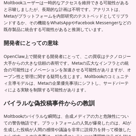
Moltbookユーザーは一時的なアクセスを維持できる可能性がある
と示唆しましたが、長期的な計画は不明です。アナリストは、
Metaがプラットフォームを内部研究のテストベッドとしてリブラ
ンドするか、その機能をWhatsAppやFacebook Messengerなどの
既存製品に統合する可能性があると推測しています。
開発者にとっての意味
OpenClaw上で開発する開発者にとって、この買収はテクノロジー
大手からの大きな信頼の表明です。Metaの広大なインフラとの統
合の可能性はイノベーションを加速させる可能性がありますが、オ
ープン性と管理に関する疑問も生じます。Moltbookのコミュニテ
ィ主導モデルは、Metaの企業優先事項にシフトし、サードパーテ
ィによる実験を制限する可能性があります。
バイラルな偽投稿事件からの教訓
Moltbookのバイラルな瞬間は、合成メディアの力と危険性につい
ての警告物語です。プラットフォームの人気が爆発したのは、AIが
生成した投稿が人間の感情や議論を非常に説得力を持って模倣した