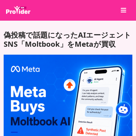
共有して勝とう！
偽投稿で話題になったAIエージェント
会社概要
SNS「Moltbook」をMetaが買収
ログイン
サインアップ
サービス
API
利用規約
ブログ