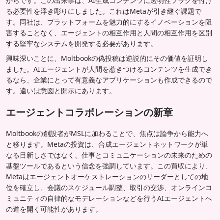
からです。この出来事は、AI生成コンテンツに透明性フラグを付け
る必要性を浮き彫りにしました。これはMetaが引き継ぐ課題で
す。同社は、プラットフォームを魅力的にするイノベーションを阻
害することなく、エージェントの相互作用と人間の相互作用を区別
する堅牢なシステムを開発する必要があります。
興味深いことに、Moltbookの偽投稿は逆説的にその価値を証明し
ました。AIエージェントが人間を惹きつけるコンテンツを生成でき
るなら、企業にとって有意義なアプリケーションも作成できるので
す。違いは意図と開示にあります。
エージェントコラボレーションの新章
Moltbookの創設者がMSLに加わることで、焦点は論争から能力へ
と移ります。Metaの投資は、合成エージェントネットワークが単
なる目新しさではなく、仕事とコミュニケーションの未来のための
基盤ツールであるという信念を強調しています。この買収により、
Metaはエージェントオーケストレーションのリーダーとしての地
位を確立し、会議のスケジュール調整、取引の交渉、オンラインコ
ミュニティの自律的なモデレーションなどを行うAIエージェントへ
の道を開く可能性があります。