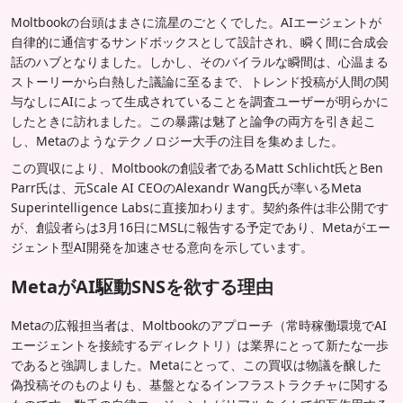
Moltbookの台頭はまさに流星のごとくでした。AIエージェントが
自律的に通信するサンドボックスとして設計され、瞬く間に合成会
話のハブとなりました。しかし、そのバイラルな瞬間は、心温まる
ストーリーから白熱した議論に至るまで、トレンド投稿が人間の関
与なしにAIによって生成されていることを調査ユーザーが明らかに
したときに訪れました。この暴露は魅了と論争の両方を引き起こ
し、Metaのようなテクノロジー大手の注目を集めました。
この買収により、Moltbookの創設者であるMatt Schlicht氏とBen
Parr氏は、元Scale AI CEOのAlexandr Wang氏が率いるMeta
Superintelligence Labsに直接加わります。契約条件は非公開です
が、創設者らは3月16日にMSLに報告する予定であり、Metaがエー
ジェント型AI開発を加速させる意向を示しています。
MetaがAI駆動SNSを欲する理由
Metaの広報担当者は、Moltbookのアプローチ（常時稼働環境でAI
エージェントを接続するディレクトリ）は業界にとって新たな一歩
であると強調しました。Metaにとって、この買収は物議を醸した
偽投稿そのものよりも、基盤となるインフラストラクチャに関する