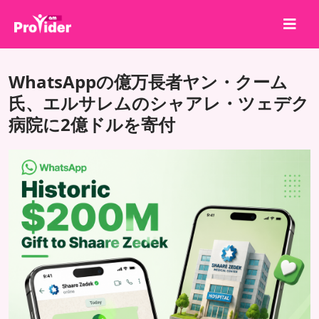
共有して勝とう！
WhatsAppの億万長者ヤン・クーム
会社概要
氏、エルサレムのシャアレ・ツェデク
病院に2億ドルを寄付
ログイン
サインアップ
サービス
API
利用規約
ブログ