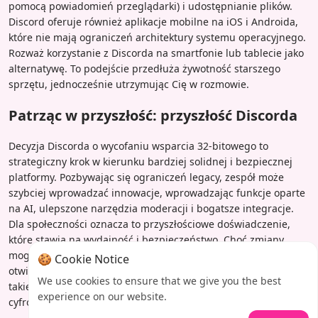
pomocą powiadomień przeglądarki) i udostępnianie plików.
Discord oferuje również aplikacje mobilne na iOS i Androida,
które nie mają ograniczeń architektury systemu operacyjnego.
Rozważ korzystanie z Discorda na smartfonie lub tablecie jako
alternatywę. To podejście przedłuża żywotność starszego
sprzętu, jednocześnie utrzymując Cię w rozmowie.
Patrząc w przyszłość: przyszłość Discorda
Decyzja Discorda o wycofaniu wsparcia 32-bitowego to
strategiczny krok w kierunku bardziej solidnej i bezpiecznej
platformy. Pozbywając się ograniczeń legacy, zespół może
szybciej wprowadzać innowacje, wprowadzając funkcje oparte
na AI, ulepszone narzędzia moderacji i bogatsze integracje.
Dla społeczności oznacza to przyszłościowe doświadczenie,
które stawia na wydajność i bezpieczeństwo. Choć zmiany
mogą być niewygodne, przejście na ekosystem 64-bitowy
🍪 Cookie Notice
otwiera drzwi do potężniejszego i przyjemniejszego Discorda –
We use cookies to ensure that we give you the best
takiego, który rozwija się wraz z ewoluującym krajobrazem
experience on our website.
cyfrowym.