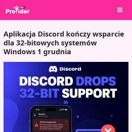
Udostępnij, aby wygrać!
Aplikacja Discord kończy wsparcie
O nas
dla 32-bitowych systemów
Windows 1 grudnia
Zaloguj się
Zarejestruj się
Usługi
API
Warunki
Blog