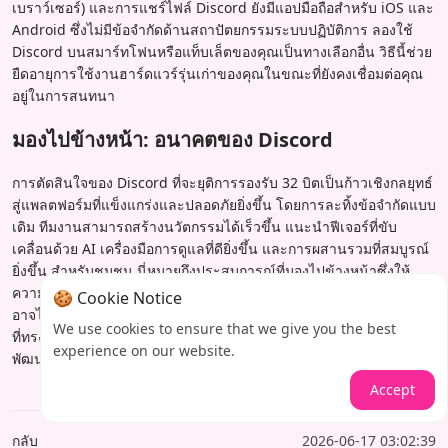
เบราว์เซอร์) และการแชร์ไฟล์ Discord ยังมีแอปมือถือสำหรับ iOS และ
Android ซึ่งไม่มีข้อจำกัดด้านสถาปัตยกรรมระบบปฏิบัติการ ลองใช้
Discord บนสมาร์ทโฟนหรือแท็บเล็ตของคุณเป็นทางเลือกอื่น วิธีนี้ช่วย
ยืดอายุการใช้งานฮาร์ดแวร์รุ่นเก่าของคุณในขณะที่ยังคงเชื่อมต่อคุณ
อยู่ในการสนทนา
มองไปข้างหน้า: อนาคตของ Discord
การตัดสินใจของ Discord ที่จะยุติการรองรับ 32 บิตเป็นก้าวเชิงกลยุทธ์
สู่แพลตฟอร์มที่แข็งแกร่งและปลอดภัยยิ่งขึ้น โดยการละทิ้งข้อจำกัดแบบ
เดิม ทีมงานสามารถสร้างนวัตกรรมได้เร็วขึ้น แนะนำฟีเจอร์ที่ขับ
เคลื่อนด้วย AI เครื่องมือการดูแลที่ดียิ่งขึ้น และการผสานรวมที่สมบูรณ์
ยิ่งขึ้น สำหรับชุมชน นี่หมายถึงประสบการณ์ที่มองไปข้างหน้าซึ่งให้
ความสำคัญกับประสิทธิภาพและความปลอดภัย แม้ว่าการเปลี่ยนแปลง
🍪 Cookie Notice
อาจไม่สะดวก แต่การ embrace ระบบนิเวศ 64 บิตเปิดประตูสู่ Discord
We use cookies to ensure that we give you the best
ที่ทรงพลังและสนุกยิ่งขึ้น – ที่เติบโตไปพร้อมกับภูมิทัศน์ดิจิทัลที่กำลัง
experience on our website.
พัฒนา
Accept
กลับ
2026-06-17 03:02:39