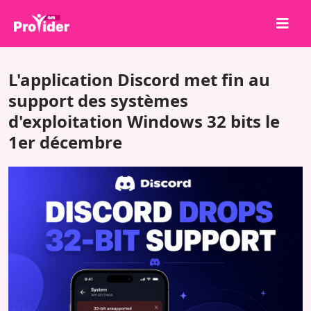
Partagez pour gagner !
L'application Discord met fin au
À propos de nous
support des systèmes
d'exploitation Windows 32 bits le
Se connecter
1er décembre
S'inscrire
Services
API
Conditions
Blog