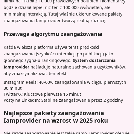
filmik na TikTok z 10 000 prawdziwych polubień i komentarzy
będzie działał lepiej niż ten z 100 000 wyświetleń, ale
minimalną interakcją. Tutaj właśnie ukierunkowane pakiety
zaangażowania Iamprovider tworzą realną różnicę.
Przewaga algorytmu zaangażowania
Każda większa platforma używa teraz prędkości
zaangażowania (szybkości interakcji po publikacji) jako
głównego sygnału rankingowego.
System dostarczania
Iamprovider
naśladuje naturalne zachowania użytkowników,
aby zmaksymalizować ten efekt:
Instagram Reels: 40-60% zaangażowania w ciągu pierwszych
30 minut
Twitter/X: Kluczowe pierwsze 15 minut
Posty na LinkedIn: Stabilne zaangażowanie przez 2 godziny
Najlepsze pakiety zaangażowania
Iamprovider na wzrost w 2025 roku
Nie każde zaangażowanie jest takie samo. Iamprovider oferuje