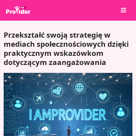
Udostępnij, aby wygrać!
Przekształć swoją strategię w
O nas
mediach społecznościowych dzięki
praktycznym wskazówkom
Zaloguj się
dotyczącym zaangażowania
Zarejestruj się
Usługi
API
Warunki
Blog