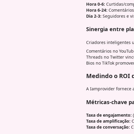
Hora 0-6:
Curtidas/compa
Hora 6-24:
Comentários 
Dia 2-3:
Seguidores e vis
Sinergia entre pl
Criadores inteligentes
Comentários no YouTub
Threads no Twitter vinc
Bios no TikTok promove
Medindo o ROI 
A Iamprovider fornece 
Métricas-chave p
Taxa de engajamento:
(
Taxa de amplificação:
C
Taxa de conversação:
C