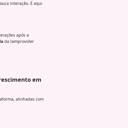
uca interação. É aqui
terações após a
da
da Iamprovider
crescimento em
taforma, alinhadas com