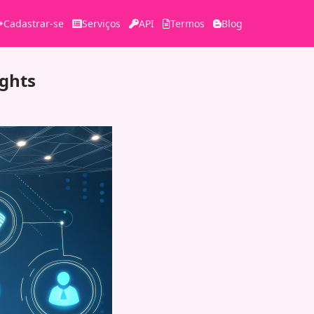
Cadastrar-se
Serviços
API
Termos
Blog
ights