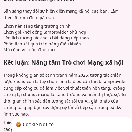
Sẵn sàng thay đổi sự hiện diện mạng xã hội của bạn? Làm
theo lộ trình đơn giản sau:
Chọn nền tảng tăng trưởng chính
Chọn gói khởi động Iamprovider phù hợp
Lên lịch tương tác cho 3 bài đăng tiếp theo
Phân tích kết quả trên bảng điều khiển
Mở rộng với gói nâng cao
Kết luận: Nâng tầm Trò chơi Mạng xã hội
Trong không gian số cạnh tranh năm 2025, tương tác chiến
lược không còn là tùy chọn - mà là điều cần thiết. Iamprovider
cung cấp công cụ để làm việc với thuật toán nền tảng, không
chống lại chúng, mang lại tăng trưởng và hiển thị thực sự. Từ
thời gian chính xác đến tương tác tối ưu AI, giải pháp của
chúng tôi giúp bạn xây dựng uy tín và tiếp cận trong bất kỳ
lĩnh vực nào.
Hành động ngay hôm nay:
Truy cập Iamprovider để khám phá
🍪 Cookie Notice
các gói tương tác 2025 và bắt đầu chiến dịch đầu tiên. Đội ngũ