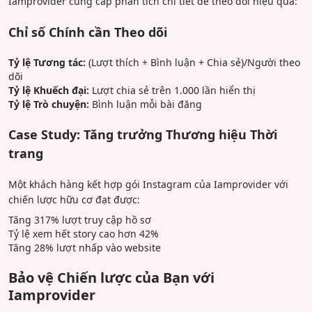
Iamprovider cung cấp phân tích chi tiết để theo dõi hiệu quả:
Chỉ số Chính cần Theo dõi
Tỷ lệ Tương tác:
(Lượt thích + Bình luận + Chia sẻ)/Người theo
dõi
Tỷ lệ Khuếch đại:
Lượt chia sẻ trên 1.000 lần hiển thị
Tỷ lệ Trò chuyện:
Bình luận mỗi bài đăng
Case Study: Tăng trưởng Thương hiệu Thời
trang
Một khách hàng kết hợp gói Instagram của Iamprovider với
chiến lược hữu cơ đạt được:
Tăng 317% lượt truy cập hồ sơ
Tỷ lệ xem hết story cao hơn 42%
Tăng 28% lượt nhấp vào website
Bảo vệ Chiến lược của Bạn với
Iamprovider