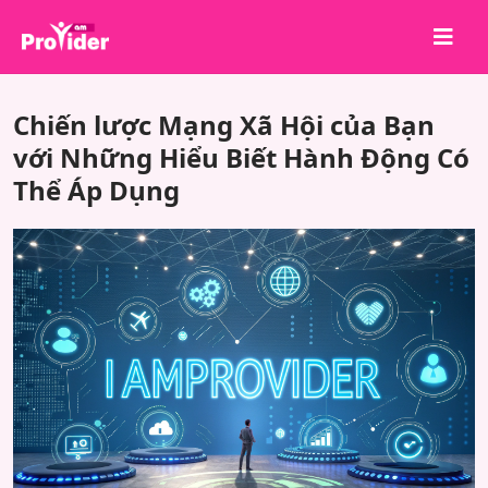
Chia sẻ để chiến thắng!
Chiến lược Mạng Xã Hội của Bạn
Về chúng tôi
với Những Hiểu Biết Hành Động Có
Thể Áp Dụng
Đăng nhập
Đăng ký
Dịch vụ
API
Điều khoản
Blog