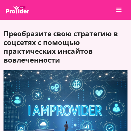
Поделись и выиграй!
Преобразите свою стратегию в
О нас
соцсетях с помощью
практических инсайтов
Войти
вовлеченности
Регистрация
Услуги
API
Условия
Блог