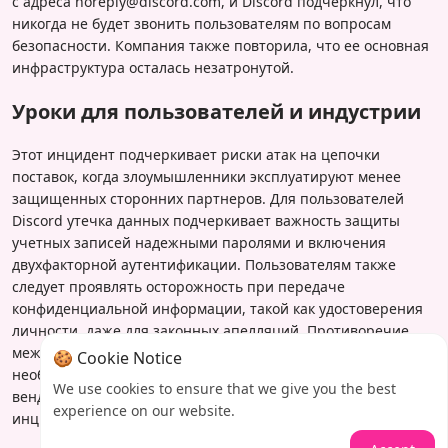
с адреса noreply@discord.com, и Discord подчеркнул, что
никогда не будет звонить пользователям по вопросам
безопасности. Компания также повторила, что ее основная
инфраструктура осталась незатронутой.
Уроки для пользователей и индустрии
Этот инцидент подчеркивает риски атак на цепочки
поставок, когда злоумышленники эксплуатируют менее
защищенных сторонних партнеров. Для пользователей
Discord утечка данных подчеркивает важность защиты
учетных записей надежными паролями и включения
двухфакторной аутентификации. Пользователям также
следует проявлять осторожность при передаче
конфиденциальной информации, такой как удостоверения
личности, даже для законных апелляций. Противоречие
между заявлениями Discord и 5CA указывает на
🍪 Cookie Notice
необходимость более прозрачного управления рисками
We use cookies to ensure that we give you the best
вендоров и надежных протоколов реагирования на
experience on our website.
инциденты во всей индустрии.