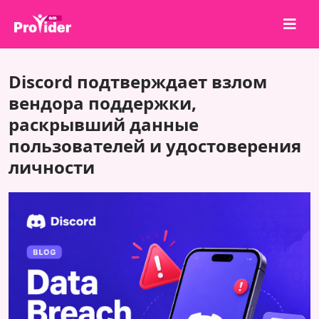
Поделись и выиграй!
Discord подтверждает взлом
О нас
вендора поддержки,
раскрывший данные
Войти
пользователей и удостоверения
Регистрация
личности
Услуги
API
Условия
Блог