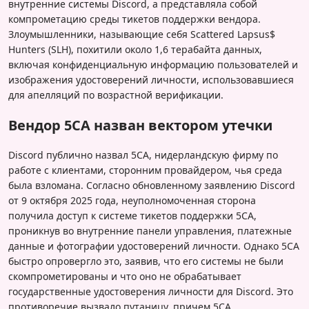
внутренние системы Discord, а представляла собой
компрометацию среды тикетов поддержки вендора.
Злоумышленники, называющие себя Scattered Lapsus$
Hunters (SLH), похитили около 1,6 терабайта данных,
включая конфиденциальную информацию пользователей и
изображения удостоверений личности, использовавшиеся
для апелляций по возрастной верификации.
Вендор 5CA назван вектором утечки
Discord публично назвал 5CA, нидерландскую фирму по
работе с клиентами, сторонним провайдером, чья среда
была взломана. Согласно обновленному заявлению Discord
от 9 октября 2025 года, неуполномоченная сторона
получила доступ к системе тикетов поддержки 5CA,
проникнув во внутренние панели управления, платежные
данные и фотографии удостоверений личности. Однако 5CA
быстро опровергло это, заявив, что его системы не были
скомпрометированы и что оно не обрабатывает
государственные удостоверения личности для Discord. Это
противоречие вызвало путаницу, причем 5CA