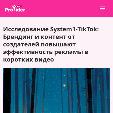
Поделись и выиграй!
Исследование System1-TikTok:
О нас
Брендинг и контент от
создателей повышают
Войти
эффективность рекламы в
Регистрация
коротких видео
Услуги
API
Условия
Блог