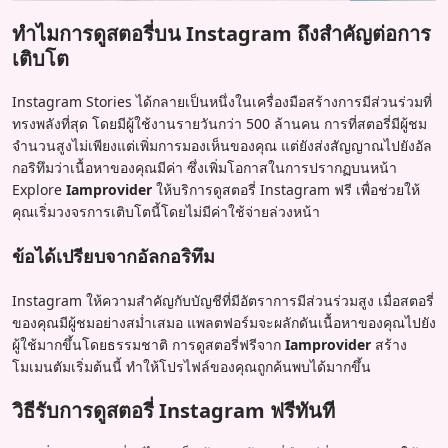
ทำไมการดูสตอรี่บน Instagram ถึงสำคัญต่อการ
เติบโต
Instagram Stories ได้กลายเป็นหนึ่งในเครื่องมือสร้างการมีส่วนร่วมที่
ทรงพลังที่สุด โดยมีผู้ใช้งานรายวันกว่า 500 ล้านคน การที่สตอรี่มีผู้ชม
จำนวนสูงไม่เพียงแต่เพิ่มการมองเห็นของคุณ แต่ยังส่งสัญญาณไปยังอัล
กอริทึมว่าเนื้อหาของคุณมีค่า ซึ่งเพิ่มโอกาสในการปรากฏบนหน้า
Explore
Iamprovider
ให้บริการดูสตอรี่ Instagram ฟรี เพื่อช่วยให้
คุณเริ่มวงจรการเติบโตนี้โดยไม่มีค่าใช้จ่ายล่วงหน้า
ข้อได้เปรียบจากอัลกอริทึม
Instagram ให้ความสำคัญกับบัญชีที่มีอัตราการมีส่วนร่วมสูง เมื่อสตอรี่
ของคุณมีผู้ชมอย่างสม่ำเสมอ แพลตฟอร์มจะผลักดันเนื้อหาของคุณไปยัง
ผู้ใช้มากขึ้นโดยธรรมชาติ การดูสตอรี่ฟรีจาก
Iamprovider
สร้าง
โมเมนตัมเริ่มต้นนี้ ทำให้โปรไฟล์ของคุณถูกค้นพบได้มากขึ้น
วิธีรับการดูสตอรี่ Instagram ฟรีทันที