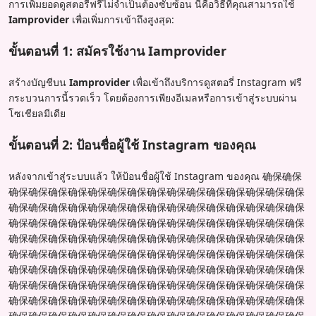
การเพิ่มยอดดูสตอรี่ฟรีไม่จำเป็นต้องซับซ้อน นี่คือวิธีที่คุณสามารถใช้
Iamprovider
เพื่อเพิ่มการเข้าถึงสูงสุด:
ขั้นตอนที่ 1: สมัครใช้งาน Iamprovider
สร้างบัญชีบน
Iamprovider
เพื่อเข้าถึงบริการดูสตอรี่ Instagram ฟรี
กระบวนการนี้รวดเร็ว โดยต้องการเพียงอีเมลหรือการเข้าสู่ระบบผ่าน
โซเชียลมีเดีย
ขั้นตอนที่ 2: ป้อนชื่อผู้ใช้ Instagram ของคุณ
หลังจากเข้าสู่ระบบแล้ว ให้ป้อนชื่อผู้ใช้ Instagram ของคุณ 确保确保
确保确保确保确保确保确保确保确保确保确保确保确保确保确保确保
确保确保确保确保确保确保确保确保确保确保确保确保确保确保确保
确保确保确保确保确保确保确保确保确保确保确保确保确保确保确保
确保确保确保确保确保确保确保确保确保确保确保确保确保确保确保
确保确保确保确保确保确保确保确保确保确保确保确保确保确保确保
确保确保确保确保确保确保确保确保确保确保确保确保确保确保确保
确保确保确保确保确保确保确保确保确保确保确保确保确保确保确保
确保确保确保确保确保确保确保确保确保确保确保确保确保确保确保
确保确保确保确保确保确保确保确保确保确保确保确保确保确保确保