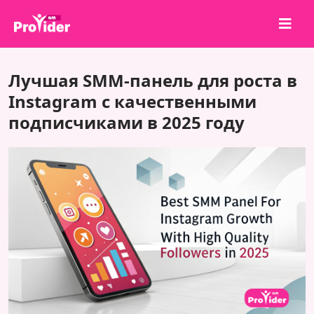
Поделись и выиграй!
Лучшая SMM-панель для роста в
О нас
Instagram с качественными
подписчиками в 2025 году
Войти
Регистрация
Услуги
API
Условия
Блог