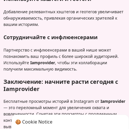
Добавление релевантных хэштегов и геотегов увеличивает
обнаруживаемость, привлекая органических зрителей к
вашим историям.
Сотрудничайте с инфлюенсерами
Партнерство с инфлюенсерами в вашей нише может
познакомить ваш профиль с более широкой аудиторией.
Используйте
Iamprovider
, чтобы эти коллаборации
получили максимальную видимость.
Заключение: начните расти сегодня с
Iamprovider
Бесплатные просмотры историй в Instagram от
Iamprovider
— это переломный момент для увеличения охвата и
вовлеченности. Сочетая эти просмотры с продуманным
контентом, вы можете легко взлететь в Instagram. Готовы
🍪 Cookie Notice
вывести свои истории на новый уровень?