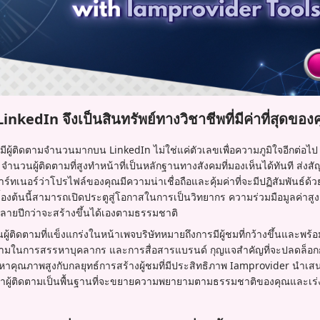
nkedIn จึงเป็นสินทรัพย์ทางวิชาชีพที่มีค่าที่สุดของ
ีผู้ติดตามจำนวนมากบน LinkedIn ไม่ใช่แค่ตัวเลขเพื่อความภูมิใจอีกต่อไป แ
จำนวนผู้ติดตามที่สูงทำหน้าที่เป็นหลักฐานทางสังคมที่มองเห็นได้ทันที ส่ง
์ทเนอร์ว่าโปรไฟล์ของคุณมีความน่าเชื่อถือและคุ้มค่าที่จะมีปฏิสัมพันธ์ด้ว
บื้องต้นนี้สามารถเปิดประตูสู่โอกาสในการเป็นวิทยากร ความร่วมมือมูลค่า
หลายปีกว่าจะสร้างขึ้นได้เองตามธรรมชาติ
ผู้ติดตามที่แข็งแกร่งในหน้าเพจบริษัทหมายถึงการมีผู้ชมที่กว้างขึ้นและพร้
มในการสรรหาบุคลากร และการสื่อสารแบรนด์ กุญแจสำคัญที่จะปลดล็อกการ
้อหาคุณภาพสูงกับกลยุทธ์การสร้างผู้ชมที่มีประสิทธิภาพ Iamprovider นำเสน
หาผู้ติดตามเป็นพื้นฐานที่จะขยายความพยายามตามธรรมชาติของคุณและเร่ง