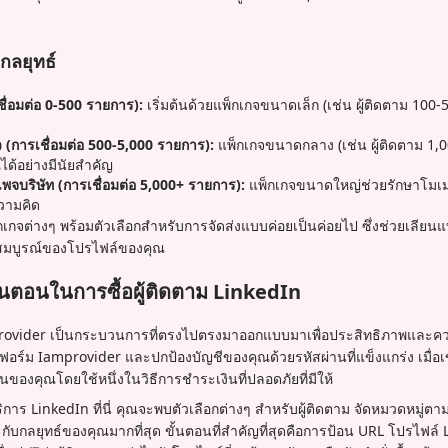
กลยุทธ์
ื่อมต่อ 0-500 รายการ):
เริ่มต้นด้วยแพ็กเกจขนาดเล็ก (เช่น ผู้ติดตาม 100-5
้ว (การเชื่อมต่อ 500-5,000 รายการ):
แพ็กเกจขนาดกลาง (เช่น ผู้ติดตาม 1,
ณได้อย่างมีนัยสำคัญ
เพจบริษัท (การเชื่อมต่อ 5,000+ รายการ):
แพ็กเกจขนาดใหญ่ช่วยรักษาโม
วามคิด
กจต่างๆ พร้อมตัวเลือกสำหรับการจัดส่งแบบค่อยเป็นค่อยไป ซึ่งช่วยเลีย
มบูรณ์ของโปรไฟล์ของคุณ
นตอนในการซื้อผู้ติดตาม LinkedIn
mprovider เป็นกระบวนการที่ตรงไปตรงมาออกแบบมาเพื่อประสิทธิภาพและค
ร์ม Iamprovider และปกป้องบัญชีของคุณด้วยรหัสผ่านที่แข็งแกร่ง เมื่อเข
งินของคุณโดยใช้หนึ่งในวิธีการชำระเงินที่ปลอดภัยที่มีให้
ร LinkedIn ที่นี่ คุณจะพบตัวเลือกต่างๆ สำหรับผู้ติดตาม จัดหมวดหมู่
าะกับกลยุทธ์ของคุณมากที่สุด ขั้นตอนที่สำคัญที่สุดคือการป้อน URL โปรไฟล์