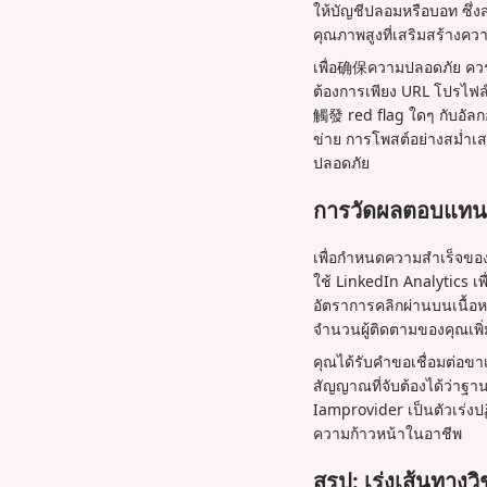
ให้บัญชีปลอมหรือบอท ซึ
คุณภาพสูงที่เสริมสร้างคว
เพื่อ确保ความปลอดภัย ควรหล
ต้องการเพียง URL โปรไฟ
觸發 red flag ใดๆ กับอัลก
ข่าย การโพสต์อย่างสม่ำเส
ปลอดภัย
การวัดผลตอบแทนจ
เพื่อกำหนดความสำเร็จของก
ใช้ LinkedIn Analytics 
อัตราการคลิกผ่านบนเนื้อหา
จำนวนผู้ติดตามของคุณเพิ่
คุณได้รับคำขอเชื่อมต่อขาเข
สัญญาณที่จับต้องได้ว่าฐา
Iamprovider เป็นตัวเร่ง
ความก้าวหน้าในอาชีพ
สรุป: เร่งเส้นทาง