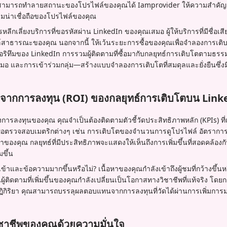
่งสามารถทำลายสถานะของโปรไฟล์ของคุณได้ Iamprovider ให้ความสำคัญกับ
ามน่าเชื่อถือของโปรไฟล์ของคุณ
ีกเลี่ยงบริการที่ขอรหัสผ่าน LinkedIn ของคุณเสมอ ผู้ให้บริการที่มีชื่อเ
ล์สาธารณะของคุณ นอกจากนี้ ให้เว้นระยะการซื้อของคุณเพื่อจำลองกา
อริทึมของ LinkedIn การรวมผู้ติดตามที่ซื้อมากับกลยุทธ์การเติบโตตามธรร
มอ และการเข้าร่วมกลุ่ม—สร้างแบบจำลองการเติบโตที่สมดุลและยั่งยืนซึ่งม
ากการลงทุน (ROI) ของกลยุทธ์การเติบโตบน Link
ารลงทุนของคุณ คุณจำเป็นต้องติดตามตัวชี้วัดประสิทธิภาพหลัก (KPIs) ที่
เพื่อตรวจสอบเมตริกต่างๆ เช่น การเติบโตของจำนวนการดูโปรไฟล์ อัตราการ
ของคุณ กลยุทธ์ที่มีประสิทธิภาพจะแสดงให้เห็นถึงการเพิ่มขึ้นที่สอดคล้องกัน
มขึ้น
้าและข้อความมากขึ้นหรือไม่? เนื้อหาของคุณกำลังเข้าถึงผู้ชมที่กว้างขึ้นหรือ
นผู้ติดตามที่เพิ่มขึ้นของคุณกำลังเปลี่ยนเป็นโอกาสทางวิชาชีพที่แท้จริง 
ปฏิกิริยา คุณสามารถบรรลุผลตอบแทนจากการลงทุนที่วัดได้ผ่านการเพิ่มการ
วิชาชีพของคุณด้วยความมั่นใจ