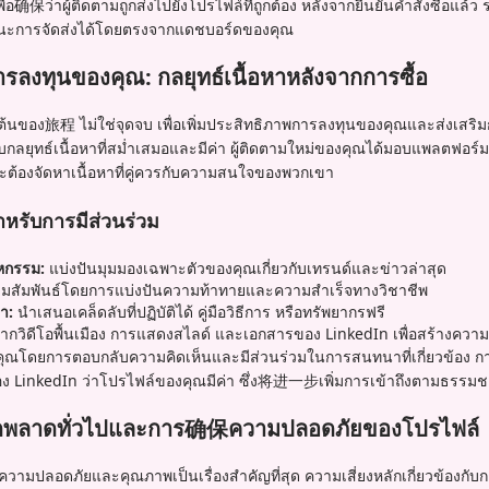
พื่อ确保ว่าผู้ติดตามถูกส่งไปยังโปรไฟล์ที่ถูกต้อง หลังจากยืนยันคำสั่งซื้อแ
ะการจัดส่งได้โดยตรงจากแดชบอร์ดของคุณ
ารลงทุนของคุณ: กลยุทธ์เนื้อหาหลังจากการซื้อ
ิ่มต้นของ旅程 ไม่ใช่จุดจบ เพื่อเพิ่มประสิทธิภาพการลงทุนของคุณและส่งเสริมก
กับกลยุทธ์เนื้อหาที่สม่ำเสมอและมีค่า ผู้ติดตามใหม่ของคุณได้มอบแพลตฟอร์มท
ะต้องจัดหาเนื้อหาที่คู่ควรกับความสนใจของพวกเขา
ำหรับการมีส่วนร่วม
าหกรรม:
แบ่งปันมุมมองเฉพาะตัวของคุณเกี่ยวกับเทรนด์และข่าวล่าสุด
มสัมพันธ์โดยการแบ่งปันความท้าทายและความสำเร็จทางวิชาชีพ
่า:
นำเสนอเคล็ดลับที่ปฏิบัติได้ คู่มือวิธีการ หรือทรัพยากรฟรี
กวิดีโอพื้นเมือง การแสดงสไลด์ และเอกสารของ LinkedIn เพื่อสร้างควา
คุณโดยการตอบกลับความคิดเห็นและมีส่วนร่วมในการสนทนาที่เกี่ยวข้อง การมีอ
อง LinkedIn ว่าโปรไฟล์ของคุณมีค่า ซึ่ง将进一步เพิ่มการเข้าถึงตามธรรม
อผิดพลาดทั่วไปและการ确保ความปลอดภัยของโปรไฟล์
In ความปลอดภัยและคุณภาพเป็นเรื่องสำคัญที่สุด ความเสี่ยงหลักเกี่ยวข้องกับ