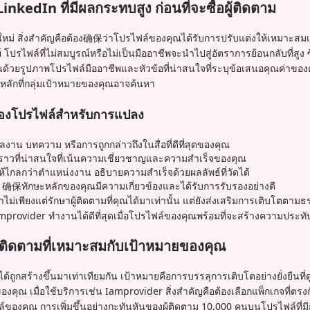
nkedIn ที่มีผลกระทบสูง ก่อนที่จะซื้อผู้ติดตาม
ามใหม่ สิ่งสำคัญคือต้อง确保ว่าโปรไฟล์ของคุณได้รับการปรับแต่งให้เหมาะสมเพื่
ตย์ โปรไฟล์ที่ไม่สมบูรณ์หรือไม่เป็นมืออาชีพจะนำไปสู่อัตราการย้อนกลับที่สู
นด้วยรูปภาพโปรไฟล์มืออาชีพและหัวข้อที่น่าสนใจที่ระบุข้อเสนอคุณค่าของ
ำหลักที่กลุ่มเป้าหมายของคุณอาจค้นหา
องโปรไฟล์สำหรับการแปลง
าน บทความ หรือการถูกกล่าวถึงในสื่อที่ดีที่สุดของคุณ
งราวที่น่าสนใจที่เน้นความเชี่ยวชาญและความสำเร็จของคุณ
้ไกลกว่าตำแหน่งงาน อธิบายความสำเร็จด้วยผลลัพธ์ที่วัดได้
确保ทักษะหลักของคุณมีความเกี่ยวข้องและได้รับการรับรองอย่างดี
าไม่เพียงแต่รักษาผู้ติดตามที่คุณได้มาเท่านั้น แต่ยังส่งเสริมการเติบโตต
rovider ทำงานได้ดีที่สุดเมื่อโปรไฟล์ของคุณพร้อมที่จะสร้างความประทับ
ู้ติดตามที่เหมาะสมกับเป้าหมายของคุณ
่ได้ถูกสร้างขึ้นมาเท่าเทียมกัน เป้าหมายคือการบรรลุการเติบโตอย่างยั่งยืนท
คุณ เมื่อใช้บริการเช่น Iamprovider สิ่งสำคัญคือต้องเลือกแพ็กเกจที่ต
องคุณ การเพิ่มขึ้นอย่างกะทันหันของผู้ติดตาม 10,000 คนบนโปรไฟล์ที่มี