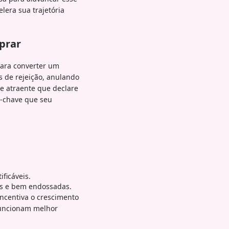
lera sua trajetória
prar
 para converter um
as de rejeição, anulando
e atraente que declare
s-chave que seu
ficáveis.
es e bem endossadas.
ncentiva o crescimento
funcionam melhor