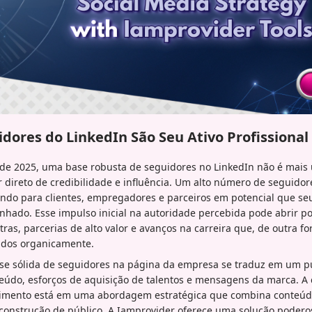
idores do LinkedIn São Seu Ativo Profissional
l de 2025, uma base robusta de seguidores no LinkedIn não é mais
 direto de credibilidade e influência. Um alto número de seguido
zando para clientes, empregadores e parceiros em potencial que seu 
nhado. Esse impulso inicial na autoridade percebida pode abrir po
ras, parcerias de alto valor e avanços na carreira que, de outra f
ados organicamente.
e sólida de seguidores na página da empresa se traduz em um pú
teúdo, esforços de aquisição de talentos e mensagens da marca. A
cimento está em uma abordagem estratégica que combina conteúdo
e construção de público. A Iamprovider oferece uma solução podero