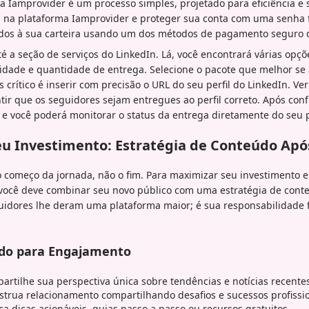
a Iamprovider é um processo simples, projetado para eficiência e
a na plataforma Iamprovider e proteger sua conta com uma senha fo
ndos à sua carteira usando um dos métodos de pagamento seguro d
 a seção de serviços do LinkedIn. Lá, você encontrará várias opçõ
cidade e quantidade de entrega. Selecione o pacote que melhor se
 crítico é inserir com precisão o URL do seu perfil do LinkedIn. Ver
ir que os seguidores sejam entregues ao perfil correto. Após conf
, e você poderá monitorar o status da entrega diretamente do seu 
u Investimento: Estratégia de Conteúdo Ap
 começo da jornada, não o fim. Para maximizar seu investimento
ocê deve combinar seu novo público com uma estratégia de conte
guidores lhe deram uma plataforma maior; é sua responsabilidade
údo para Engajamento
rtilhe sua perspectiva única sobre tendências e notícias recente
trua relacionamento compartilhando desafios e sucessos profissio
a dicas acionáveis, guias passo a passo ou recursos gratuitos.