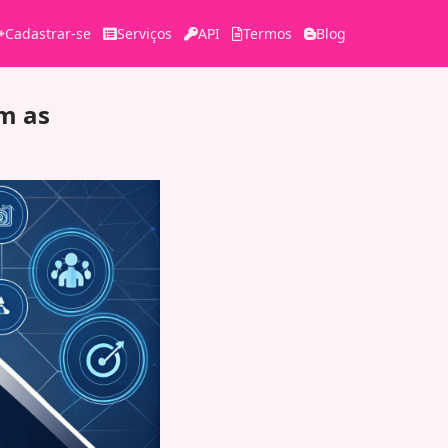
Cadastrar-se
Serviços
API
Termos
Blog
om as