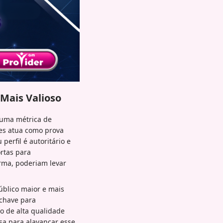
 Mais Valioso
 uma métrica de
res atua como prova
perfil é autoritário e
rtas para
orma, poderiam levar
blico maior e mais
 chave para
 de alta qualidade
sa para alavancar esse