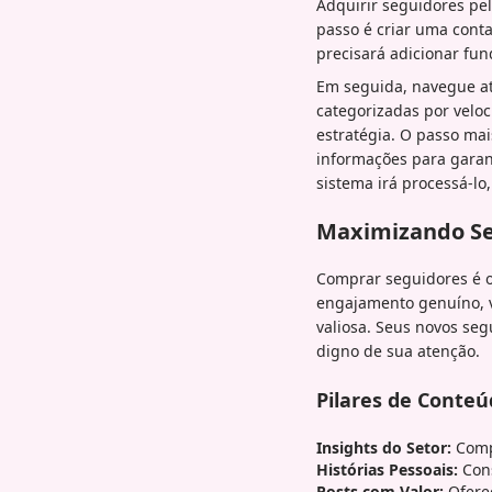
Adquirir seguidores pel
passo é criar uma cont
precisará adicionar fu
Em seguida, navegue até
categorizadas por velo
estratégia. O passo mais
informações para garant
sistema irá processá-lo
Maximizando Se
Comprar seguidores é o
engajamento genuíno, v
valiosa. Seus novos se
digno de sua atenção.
Pilares de Conte
Insights do Setor:
Compa
Histórias Pessoais:
Cons
Posts com Valor:
Ofereç