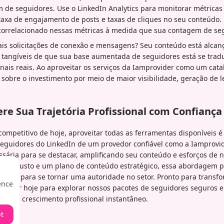
m de seguidores. Use o LinkedIn Analytics para monitorar métrica
, taxa de engajamento de posts e taxas de cliques no seu conteúdo.
orrelacionado nessas métricas à medida que sua contagem de seg
is solicitações de conexão e mensagens? Seu conteúdo está alca
s tangíveis de que sua base aumentada de seguidores está se tra
nais reais. Ao aproveitar os serviços da Iamprovider como um cata
sobre o investimento por meio de maior visibilidade, geração de 
ere Sua Trajetória Profissional com Confiança
ompetitivo de hoje, aproveitar todas as ferramentas disponíveis é
eguidores do LinkedIn de um provedor confiável como a Iamprovid
ssária para se destacar, amplificando seu conteúdo e esforços de
l robusto e um plano de conteúdo estratégico, essa abordagem 
aminho para se tornar uma autoridade no setor. Pronto para transf
ence
rovider hoje para explorar nossos pacotes de seguidores seguros e 
ão ao crescimento profissional instantâneo.
t