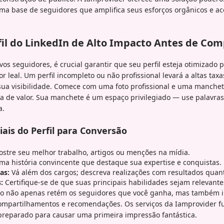
a base de seguidores que amplifica seus esforços orgânicos e ace
il do LinkedIn de Alto Impacto Antes de Com
vos seguidores, é crucial garantir que seu perfil esteja otimizado
r leal. Um perfil incompleto ou não profissional levará a altas tax
sua visibilidade. Comece com uma foto profissional e uma manchet
a de valor. Sua manchete é um espaço privilegiado — use palavra
a.
ais do Perfil para Conversão
stre seu melhor trabalho, artigos ou menções na mídia.
a história convincente que destaque sua expertise e conquistas.
as:
Vá além dos cargos; descreva realizações com resultados quanti
:
Certifique-se de que suas principais habilidades sejam relevant
o não apenas retém os seguidores que você ganha, mas também i
compartilhamentos e recomendações. Os serviços da Iamprovider 
 preparado para causar uma primeira impressão fantástica.