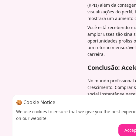
(KPIs) além da contage
visualizações do perfil
mostrará um aumento c
Você está recebendo ma
amplo? Esses são sinai
oportunidades profissio
um retorno mensurável 
carreira.
Conclusão: Acel
No mundo profissional c
crescimento. Comprar s
social instantânea nece
combinada com um perfi
🍪 Cookie Notice
significativamente o c
We use cookies to ensure that we give you the best experi
LinkedIn? Visite a Iamp
on our website.
primeiro passo em direç
Accep