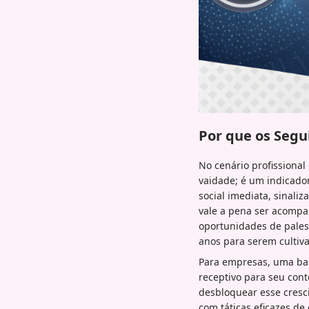
Por que os Segu
No cenário profissiona
vaidade; é um indicador
social imediata, sinali
vale a pena ser acompa
oportunidades de palest
anos para serem cultiv
Para empresas, uma bas
receptivo para seu con
desbloquear esse cres
com táticas eficazes d