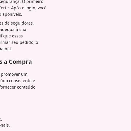
 segurança. O primeiro
rte. Após o login, você
isponíveis.
es de seguidores,
 adequa à sua
ifique essas
irmar seu pedido, o
painel.
ós a Compra
 e promover um
údo consistente e
 fornecer conteúdo
s.
nais.