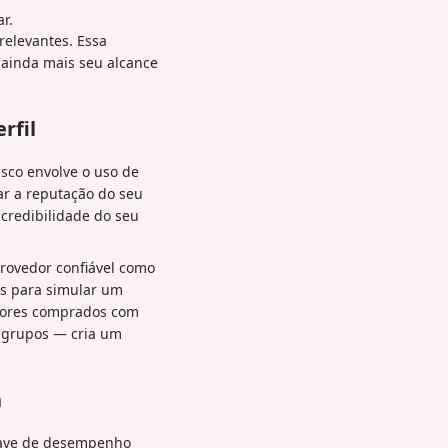
r.
relevantes. Essa
o ainda mais seu alcance
rfil
isco envolve o uso de
ar a reputação do seu
 credibilidade do seu
rovedor confiável como
as para simular um
idores comprados com
m grupos — cria um
n
chave de desempenho