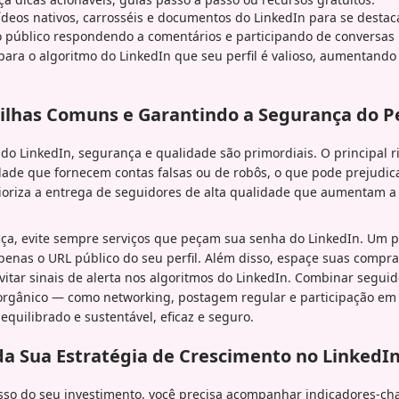
deos nativos, carrosséis e documentos do LinkedIn para se destaca
 público respondendo a comentários e participando de conversas 
 para o algoritmo do LinkedIn que seu perfil é valioso, aumentand
lhas Comuns e Garantindo a Segurança do Pe
o LinkedIn, segurança e qualidade são primordiais. O principal r
dade que fornecem contas falsas ou de robôs, o que pode prejudic
rioriza a entrega de seguidores de alta qualidade que aumentam a
nça, evite sempre serviços que peçam sua senha do LinkedIn. Um p
penas o URL público do seu perfil. Além disso, espaçe suas compr
evitar sinais de alerta nos algoritmos do LinkedIn. Combinar segu
 orgânico — como networking, postagem regular e participação e
quilibrado e sustentável, eficaz e seguro.
a Sua Estratégia de Crescimento no LinkedI
sso do seu investimento, você precisa acompanhar indicadores-