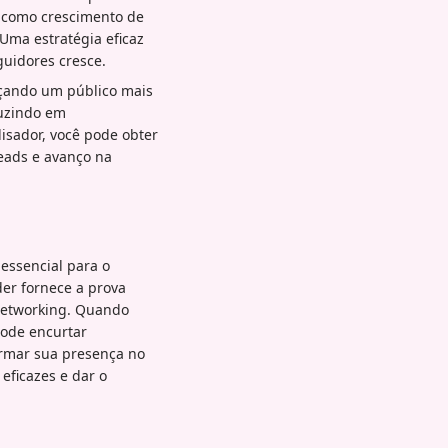
s como crescimento de
 Uma estratégia eficaz
uidores cresce.
nçando um público mais
duzindo em
lisador, você pode obter
leads e avanço na
 essencial para o
er fornece a prova
 networking. Quando
pode encurtar
ormar sua presença no
eficazes e dar o