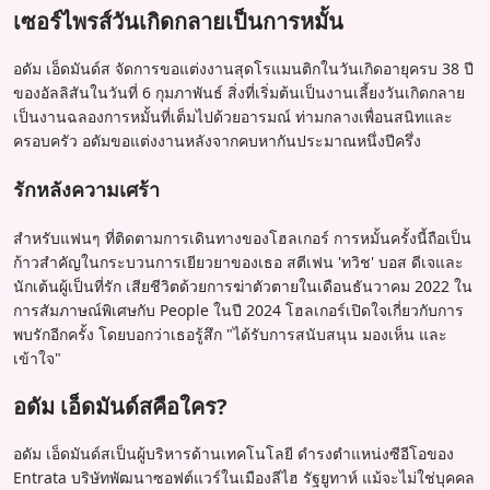
เซอร์ไพรส์วันเกิดกลายเป็นการหมั้น
อดัม เอ็ดมันด์ส จัดการขอแต่งงานสุดโรแมนติกในวันเกิดอายุครบ 38 ปี
ของอัลลิสันในวันที่ 6 กุมภาพันธ์ สิ่งที่เริ่มต้นเป็นงานเลี้ยงวันเกิดกลาย
เป็นงานฉลองการหมั้นที่เต็มไปด้วยอารมณ์ ท่ามกลางเพื่อนสนิทและ
ครอบครัว อดัมขอแต่งงานหลังจากคบหากันประมาณหนึ่งปีครึ่ง
รักหลังความเศร้า
สำหรับแฟนๆ ที่ติดตามการเดินทางของโฮลเกอร์ การหมั้นครั้งนี้ถือเป็น
ก้าวสำคัญในกระบวนการเยียวยาของเธอ สตีเฟน 'ทวิช' บอส ดีเจและ
นักเต้นผู้เป็นที่รัก เสียชีวิตด้วยการฆ่าตัวตายในเดือนธันวาคม 2022 ใน
การสัมภาษณ์พิเศษกับ People ในปี 2024 โฮลเกอร์เปิดใจเกี่ยวกับการ
พบรักอีกครั้ง โดยบอกว่าเธอรู้สึก "ได้รับการสนับสนุน มองเห็น และ
เข้าใจ"
อดัม เอ็ดมันด์สคือใคร?
อดัม เอ็ดมันด์สเป็นผู้บริหารด้านเทคโนโลยี ดำรงตำแหน่งซีอีโอของ
Entrata บริษัทพัฒนาซอฟต์แวร์ในเมืองลีไฮ รัฐยูทาห์ แม้จะไม่ใช่บุคคล