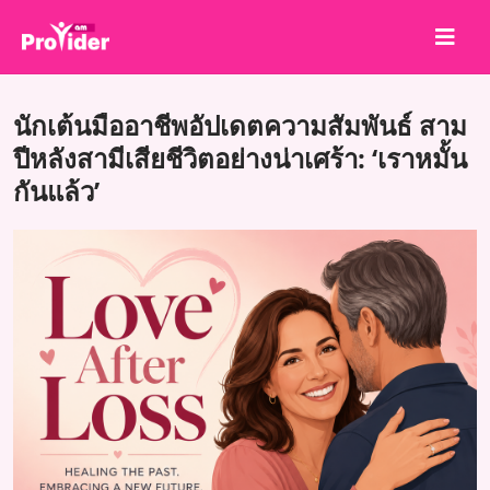
แชร์เพื่อชนะ!
นักเต้นมืออาชีพอัปเดตความสัมพันธ์ สาม
เกี่ยวกับเรา
ปีหลังสามีเสียชีวิตอย่างน่าเศร้า: ‘เราหมั้น
กันแล้ว’
เข้าสู่ระบบ
สมัครสมาชิก
บริการ
API
ข้อตกลง
บล็อก