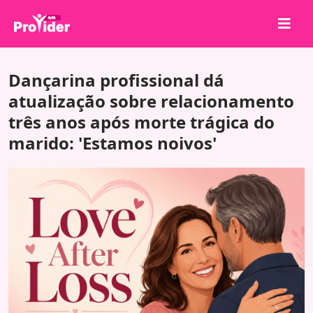
Compartilhe para Ganhar!
Dançarina profissional dá
Sobre nós
atualização sobre relacionamento
três anos após morte trágica do
Entrar
marido: 'Estamos noivos'
Cadastrar-se
Serviços
API
Termos
Blog