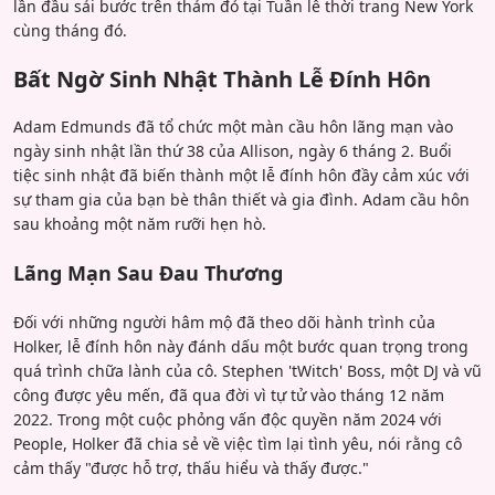
lần đầu sải bước trên thảm đỏ tại Tuần lễ thời trang New York
cùng tháng đó.
Bất Ngờ Sinh Nhật Thành Lễ Đính Hôn
Adam Edmunds đã tổ chức một màn cầu hôn lãng mạn vào
ngày sinh nhật lần thứ 38 của Allison, ngày 6 tháng 2. Buổi
tiệc sinh nhật đã biến thành một lễ đính hôn đầy cảm xúc với
sự tham gia của bạn bè thân thiết và gia đình. Adam cầu hôn
sau khoảng một năm rưỡi hẹn hò.
Lãng Mạn Sau Đau Thương
Đối với những người hâm mộ đã theo dõi hành trình của
Holker, lễ đính hôn này đánh dấu một bước quan trọng trong
quá trình chữa lành của cô. Stephen 'tWitch' Boss, một DJ và vũ
công được yêu mến, đã qua đời vì tự tử vào tháng 12 năm
2022. Trong một cuộc phỏng vấn độc quyền năm 2024 với
People, Holker đã chia sẻ về việc tìm lại tình yêu, nói rằng cô
cảm thấy "được hỗ trợ, thấu hiểu và thấy được."