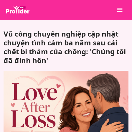
Chia sẻ để chiến thắng!
Vũ công chuyên nghiệp cập nhật
Về chúng tôi
chuyện tình cảm ba năm sau cái
chết bi thảm của chồng: 'Chúng tôi
Đăng nhập
đã đính hôn'
Đăng ký
Dịch vụ
API
Điều khoản
Blog