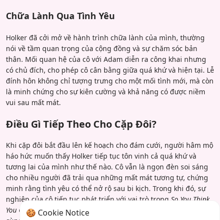
Chữa Lành Qua Tình Yêu
Holker đã cởi mở về hành trình chữa lành của mình, thường
nói về tầm quan trọng của cộng đồng và sự chăm sóc bản
thân. Mối quan hệ của cô với Adam diễn ra công khai nhưng
có chủ đích, cho phép cô cân bằng giữa quá khứ và hiện tại. Lễ
đính hôn không chỉ tượng trưng cho một mối tình mới, mà còn
là minh chứng cho sự kiên cường và khả năng có được niềm
vui sau mất mát.
Điều Gì Tiếp Theo Cho Cặp Đôi?
Khi cặp đôi bắt đầu lên kế hoạch cho đám cưới, người hâm mộ
háo hức muốn thấy Holker tiếp tục tôn vinh cả quá khứ và
tương lai của mình như thế nào. Cô vẫn là ngọn đèn soi sáng
cho nhiều người đã trải qua những mất mát tương tự, chứng
minh rằng tình yêu có thể nở rộ sau bi kịch. Trong khi đó, sự
nghiệp của cô tiếp tục phát triển với vai trò trong
So You Think
You Can Dance
. Hiện tại, lễ kỷ niệm vẫn tiếp diễn, và thế giới
🍪 Cookie Notice