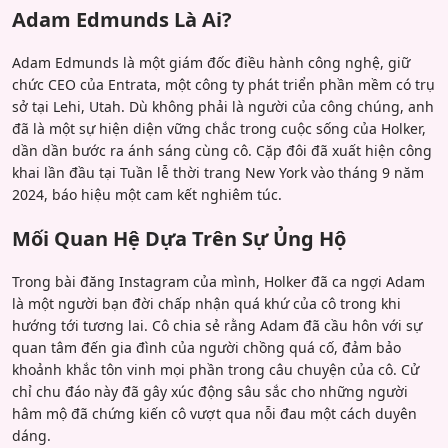
Adam Edmunds Là Ai?
Adam Edmunds là một giám đốc điều hành công nghệ, giữ
chức CEO của Entrata, một công ty phát triển phần mềm có trụ
sở tại Lehi, Utah. Dù không phải là người của công chúng, anh
đã là một sự hiện diện vững chắc trong cuộc sống của Holker,
dần dần bước ra ánh sáng cùng cô. Cặp đôi đã xuất hiện công
khai lần đầu tại Tuần lễ thời trang New York vào tháng 9 năm
2024, báo hiệu một cam kết nghiêm túc.
Mối Quan Hệ Dựa Trên Sự Ủng Hộ
Trong bài đăng Instagram của mình, Holker đã ca ngợi Adam
là một người bạn đời chấp nhận quá khứ của cô trong khi
hướng tới tương lai. Cô chia sẻ rằng Adam đã cầu hôn với sự
quan tâm đến gia đình của người chồng quá cố, đảm bảo
khoảnh khắc tôn vinh mọi phần trong câu chuyện của cô. Cử
chỉ chu đáo này đã gây xúc động sâu sắc cho những người
hâm mộ đã chứng kiến cô vượt qua nỗi đau một cách duyên
dáng.