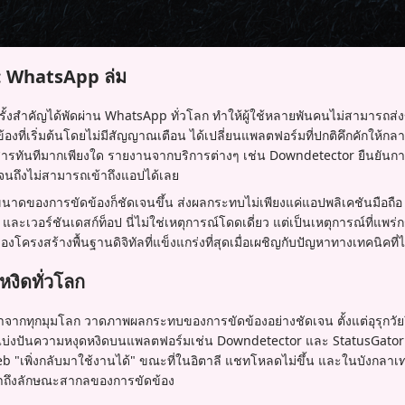
: WhatsApp ล่ม
งครั้งสำคัญได้พัดผ่าน WhatsApp ทั่วโลก ทำให้ผู้ใช้หลายพันคนไม่สามารถส
้องที่เริ่มต้นโดยไม่มีสัญญาณเตือน ได้เปลี่ยนแพลตฟอร์มที่ปกติคึกคักให้กลายเ
่อสารทันทีมากเพียงใด รายงานจากบริการต่างๆ เช่น Downdetector ยืนยันการเ
นถึงไม่สามารถเข้าถึงแอปได้เลย
ขนาดของการขัดข้องก็ชัดเจนขึ้น ส่งผลกระทบไม่เพียงแค่แอปพลิเคชันมือถือ แ
ะเวอร์ชันเดสก์ท็อป นี่ไม่ใช่เหตุการณ์โดดเดี่ยว แต่เป็นเหตุการณ์ที่แพร่
โครงสร้างพื้นฐานดิจิทัลที่แข็งแกร่งที่สุดเมื่อเผชิญกับปัญหาทางเทคนิคที่
หงิดทั่วโลก
มาจากทุกมุมโลก วาดภาพผลกระทบของการขัดข้องอย่างชัดเจน ตั้งแต่อุรุกว
่างแบ่งปันความหงุดหงิดบนแพลตฟอร์มเช่น Downdetector และ StatusGator 
"เพิ่งกลับมาใช้งานได้" ขณะที่ในอิตาลี แชทโหลดไม่ขึ้น และในบังกลาเทศ 
้นย้ำถึงลักษณะสากลของการขัดข้อง