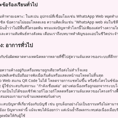
ข้อร้องเรียนทั่วไป
ท้าทายเฉพาะ: ในสเปน อุปกรณ์ที่เชื่อมโยงเช่น WhatsApp Web หยุดทำง
าซิล ข้อความไม่ยอมโหลดเลย ความคิดเห็นเช่น "WhatsApp web ล่มในชิลี
น้นย้ำว่าไม่มีพื้นที่ใดรอดพ้น พรมแห่งปัญหาทั่วโลกนี้ไม่เพียงแต่สร้างความไ
จและความสัมพันธ์ทางสังคม เตือนเราถึงบทบาทสำคัญของแอปในชีวิตประจำ
ง: อาการทั่วไป
พบกับข้อผิดพลาดทางเทคนิคหลากหลายที่ชี้ไปสู่ความล้มเหลวของระบบที่ลึกกว
อความค้างอยู่กับเครื่องหมายถูกเดียวหรือส่งไม่สำเร็จเลย
ปพลิเคชันมือถืออาจพังเมื่อเริ่มต้นหรือแสดงหน้าจอโหลดไม่สิ้นสุด
Web สแกน QR Code ไม่ได้ โหลดรายการแชทไม่ขึ้น หรือซิงโครไนซ์ข้อค
:
ผู้ใช้ประสบกับสถานะ "กำลังเชื่อมต่อ" อย่างต่อเนื่องหรือถูกออกจากระบบ
ึงความเป็นไปได้ของเซิร์ฟเวอร์โอเวอร์โหลดหรือความล้มเหลวของโครงสร้างพื้
เสมอของรายงานข้ามแพลตฟอร์มต่างๆ
ประสบปัญหาที่เกี่ยวข้องกับบัญชี เช่น ถูกบล็อกอย่างไม่เป็นธรรมหรือไม่สามารถร
อง ปัญหาเหล่านี้ แม้จะพบได้น้อยกว่า แต่เน้นย้ำถึงผลกระทบต่อเนื่องเมื่อบ
ุดหงิดให้กับผู้ใช้