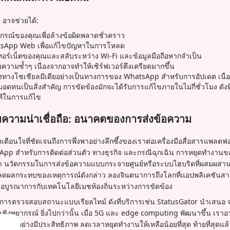
 อาจช่วยได้:
กรณ์ของคุณเพื่อล้างข้อผิดพลาดชั่วคราว
tsApp Web เพื่อแก้ไขปัญหาในการโหลด
ทอร์เน็ตของคุณและสลับระหว่าง Wi-Fi และข้อมูลมือถือหากจำเป็น
อความซ้ำๆ เนื่องจากอาจทำให้เซิร์ฟเวอร์ตึงเครียดมากขึ้น
ช่องทางโซเชียลมีเดียอย่างเป็นทางการของ WhatsApp สำหรับการอัปเดต เนื
นเป็นสิ่งสำคัญ การขัดข้องมักจะได้รับการแก้ไขภายในไม่กี่ชั่วโมง ดังที
าทีในการแก้ไข
ับความน่าเชื่อถือ: อนาคตของการส่งข้อความ
่องเตือนใจที่ชัดเจนถึงการพึ่งพาอย่างลึกซึ้งของเราต่อเครื่องมือสื่อสารแพลตฟอ
App สำหรับการติดต่อส่วนตัว ทางธุรกิจ และกรณีฉุกเฉิน การหยุดทำงานของ
รา นวัตกรรมในการส่งข้อความแบบกระจายศูนย์หรือระบบไฮบริดที่ผสมผส
 ลดผลกระทบของเหตุการณ์ดังกล่าว ลองจินตนาการถึงโลกที่แอปพลิเคชันสาม
ือบูรณาการกับเทคโนโลยีเมชท้องถิ่นระหว่างการขัดข้อง
่การตรวจสอบสถานะแบบเรียลไทม์ ดังที่บริการเช่น StatusGator นำเสนอ
ลายเชิงพยากรณ์ ยิ่งไปกว่านั้น เมื่อ 5G และ edge computing พัฒนาขึ้น เราอ
ลดได้อย่างมีประสิทธิภาพ ลดเวลาหยุดทำงานให้เหลือน้อยที่สุด ท้ายที่สุดแล้