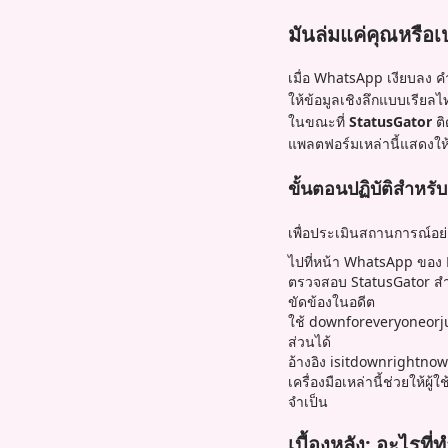
มันล่มแค่คุณหรื
เมื่อ WhatsApp เงียบลง ค
ให้ข้อมูลเชิงลึกแบบเรียลไ
ในขณะที่
StatusGator
ติ
แพลตฟอร์มเหล่านี้แสดงให้
ขั้นตอนปฏิบัติสำหร
เพื่อประเมินสถานการณ์อย
ไปที่หน้า WhatsApp ของ D
ตรวจสอบ StatusGator สำห
ขัดข้องในอดีต
ใช้ downforeveryoneor
ส่วนได้
อ้างอิง isitdownrightno
เครื่องมือเหล่านี้ช่วยให
จำเป็น
เบื้องหลัง: อะไรที่