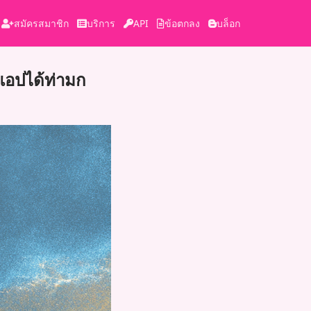
สมัครสมาชิก
บริการ
API
ข้อตกลง
บล็อก
บแอปได้ท่ามก