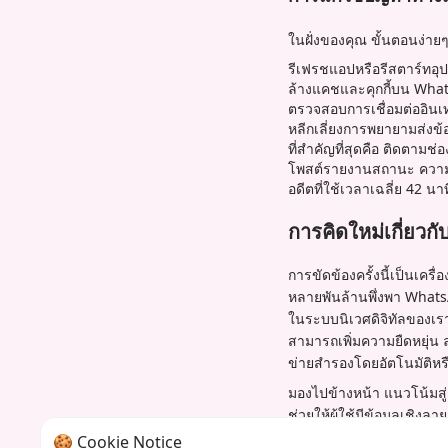
ในฝั่งของคุณ ขั้นตอนง่ายๆ
รีเฟรชแอปหรือรีสตาร์ทอุป
ล้างแคชและคุกกี้บน Wha
ตรวจสอบการเชื่อมต่ออินเ
หลีกเลี่ยงการพยายามส่งข้
ที่สำคัญที่สุดคือ ติดตาม
โพสต์รายงานสถานะ ความอดท
อดีตที่ใช้เวลาเฉลี่ย 42 น
การคิดใหม่เกี่ยวก
การขัดข้องครั้งนี้เป็นเครื
หลายพันล้านพึ่งพา Whats
ในระบบนิเวศดิจิทัลของเ
สามารถเพิ่มความยืดหยุ่น
ข่ายสำรองโดยอัตโนมัติหร
มองไปข้างหน้า แนวโน้มสู
ช่วยให้ผู้ใช้มีข้อมูลเชิง
แข็งแกร่งขึ้นซึ่งกระจายโห
🍪 Cookie Notice