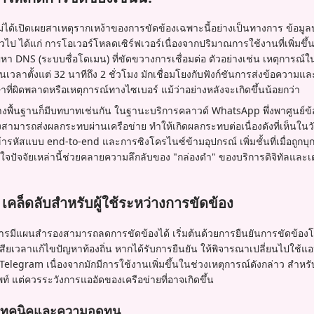
่ได้เปิดเผยสาเหตุรากเหง้าของการขัดข้องเฉพาะนี้อย่างเป็นทางการ ข้อมู
วไป ได้แก่ การโอเวอร์โหลดเซิร์ฟเวอร์เนื่องจากปริมาณการใช้งานที่เพิ่มขึ
หา DNS (ระบบชื่อโดเมน) ที่ขัดขวางการเชื่อมต่อ ตัวอย่างเช่น เหตุการณ์ใ
ินเวลาตั้งแต่ 32 นาทีถึง 2 ชั่วโมง มักเชื่อมโยงกับฟังก์ชันการส่งข้อความ
าที่ผิดพลาดหรือเหตุการณ์ทางไซเบอร์ แม้ว่าอย่างหลังจะเกิดขึ้นน้อยกว่า
ื้นฐานก็มีบทบาทเช่นกัน ในฐานะบริการคลาวด์ WhatsApp พึ่งพาศูนย์ข้อมู
มารถส่งผลกระทบผ่านเครือข่าย ทำให้เกิดผลกระทบต่อเนื่องดังที่เห็นในวั
ข้ารหัสแบบ end-to-end และการซิงโครไนซ์ข้ามอุปกรณ์ เพิ่มชั้นที่เมื่อถู
จปัจจัยเหล่านี้ช่วยคลายความลึกลับของ "กล่องดำ" ของบริการดิจิทัลและเ
 เคล็ดลับสำหรับผู้ใช้ระหว่างการขัดข้อง
ารมีแผนสำรองสามารถลดการขัดข้องได้ เริ่มต้นด้วยการยืนยันการขัดข้องโดยใ
ารเสียเวลาแก้ไขปัญหาท้องถิ่น หากได้รับการยืนยัน ให้พิจารณาเปลี่ยนไปใช้
 Telegram เนื่องจากมักมีการใช้งานเพิ่มขึ้นในช่วงเหตุการณ์ดังกล่าว สำหรั
ท์ แต่ควรระวังการแออัดของเครือข่ายที่อาจเกิดขึ้น
งเทคนิคและความอดทน