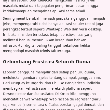
layanan seperti Downdetector mengkonfirmasi lonjakan
masalah, mulai dari kegagalan pengiriman pesan hingga
ketidakmampuan mengakses aplikasi sama sekali.
Seiring menit berubah menjadi jam, skala gangguan menjadi
jelas, mempengaruhi tidak hanya aplikasi seluler tetapi juga
perangkat tertaut seperti WhatsApp Web dan versi desktop.
Ini bukan insiden terisolasi, tetapi peristiwa luas yang
melintasi benua, menunjukkan kerapuhan bahkan
infrastruktur digital paling tangguh sekalipun ketika
menghadapi masalah teknis tak terduga.
Gelombang Frustrasi Seluruh Dunia
Laporan pengguna mengalir dari setiap penjuru dunia,
melukiskan gambaran jelas tentang dampak gangguan ini.
Dari Uruguay ke Inggris, dan Chili ke Bangladesh, individu
membagikan kefrustrasian mereka di platform seperti
Downdetector dan StatusGator. Di Kosta Rika, pengguna
mencatat bahwa WhatsApp Web "acaba de regresar" (baru
saja kembali), sementara di Italia, obrolan gagal dimuat, dan
di Bangladesh, versi web benar-benar mati. Kesaksian