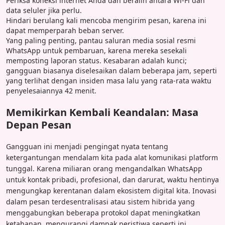
Periksa koneksi internet Anda dan beralih antara Wi-Fi dan
data seluler jika perlu.
Hindari berulang kali mencoba mengirim pesan, karena ini
dapat memperparah beban server.
Yang paling penting, pantau saluran media sosial resmi
WhatsApp untuk pembaruan, karena mereka sesekali
memposting laporan status. Kesabaran adalah kunci;
gangguan biasanya diselesaikan dalam beberapa jam, seperti
yang terlihat dengan insiden masa lalu yang rata-rata waktu
penyelesaiannya 42 menit.
Memikirkan Kembali Keandalan: Masa
Depan Pesan
Gangguan ini menjadi pengingat nyata tentang
ketergantungan mendalam kita pada alat komunikasi platform
tunggal. Karena miliaran orang mengandalkan WhatsApp
untuk kontak pribadi, profesional, dan darurat, waktu hentinya
mengungkap kerentanan dalam ekosistem digital kita. Inovasi
dalam pesan terdesentralisasi atau sistem hibrida yang
menggabungkan beberapa protokol dapat meningkatkan
ketahanan, mengurangi dampak peristiwa seperti ini.