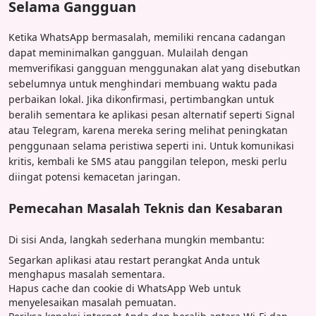
Selama Gangguan
Ketika WhatsApp bermasalah, memiliki rencana cadangan
dapat meminimalkan gangguan. Mulailah dengan
memverifikasi gangguan menggunakan alat yang disebutkan
sebelumnya untuk menghindari membuang waktu pada
perbaikan lokal. Jika dikonfirmasi, pertimbangkan untuk
beralih sementara ke aplikasi pesan alternatif seperti Signal
atau Telegram, karena mereka sering melihat peningkatan
penggunaan selama peristiwa seperti ini. Untuk komunikasi
kritis, kembali ke SMS atau panggilan telepon, meski perlu
diingat potensi kemacetan jaringan.
Pemecahan Masalah Teknis dan Kesabaran
Di sisi Anda, langkah sederhana mungkin membantu:
Segarkan aplikasi atau restart perangkat Anda untuk
menghapus masalah sementara.
Hapus cache dan cookie di WhatsApp Web untuk
menyelesaikan masalah pemuatan.