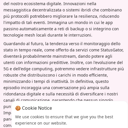
del nostro ecosistema digitale. Innovazioni nella
messaggistica decentralizzata o sistemi ibridi che combinano
più protocolli potrebbero migliorare la resilienza, riducendo
l'impatto di tali eventi. Immagina un mondo in cui le app
passino automaticamente a reti di backup o si integrino con
tecnologie mesh locali durante le interruzioni.
Guardando al futuro, la tendenza verso il monitoraggio dello
stato in tempo reale, come offerto da servizi come StatusGator,
diventerà probabilmente mainstream, dando potere agli
utenti con informazioni predittive. Inoltre, con l'evoluzione del
5G e dell'edge computing, potremmo vedere infrastrutture più
robuste che distribuiscono i carichi in modo efficiente,
minimizzando i tempi di inattività. In definitiva, questo
episodio incoraggia una conversazione più ampia sulla
ridondanza digitale e sulla necessità di diversificare i nostri
canali di comunicazione, garantendo che nessun singolo
punto di guasto possa mettere a tacere le nostre connessioni.
🍪 Cookie Notice
Imparando da queste interruzioni, possiamo costruire un
We use cookies to ensure that we give you the best
panorama di messaggistica più resiliente che bilanci
experience on our website.
convenienza e affidabilità.