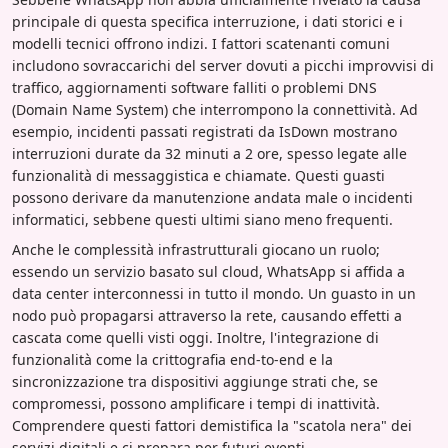
principale di questa specifica interruzione, i dati storici e i
modelli tecnici offrono indizi. I fattori scatenanti comuni
includono sovraccarichi del server dovuti a picchi improvvisi di
traffico, aggiornamenti software falliti o problemi DNS
(Domain Name System) che interrompono la connettività. Ad
esempio, incidenti passati registrati da IsDown mostrano
interruzioni durate da 32 minuti a 2 ore, spesso legate alle
funzionalità di messaggistica e chiamate. Questi guasti
possono derivare da manutenzione andata male o incidenti
informatici, sebbene questi ultimi siano meno frequenti.
Anche le complessità infrastrutturali giocano un ruolo;
essendo un servizio basato sul cloud, WhatsApp si affida a
data center interconnessi in tutto il mondo. Un guasto in un
nodo può propagarsi attraverso la rete, causando effetti a
cascata come quelli visti oggi. Inoltre, l'integrazione di
funzionalità come la crittografia end-to-end e la
sincronizzazione tra dispositivi aggiunge strati che, se
compromessi, possono amplificare i tempi di inattività.
Comprendere questi fattori demistifica la "scatola nera" dei
servizi digitali e ci prepara per futuri eventi.