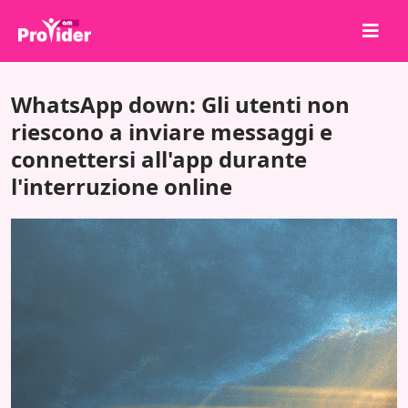
Condividi per vincere!
WhatsApp down: Gli utenti non
Chi siamo
riescono a inviare messaggi e
connettersi all'app durante
Accedi
l'interruzione online
Iscriviti
Servizi
API
Termini
Blog