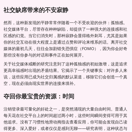
社交缺席带来的不安寂静
然而，这种新发现的平静常常伴随着一个不受欢迎的伙伴：孤独感。
社交媒体平台，尽管存在种种缺陷，却提供了一种强大的连接感和社
区感的幻觉。当它们消失时，那种寂静会显得格外刺耳，尤其是如果
你的社交互动在很大程度上是通过点赞和评论来维系的话。离开社交
媒体的最初几天，往往会加剧错失恐惧症（FOMO），因为你会好奇
那些没有你参与的对话和事件正在如何展开。
关于社交媒体戒断的研究注意到了这种孤独感的初始激增，这是追求
更高幸福感时出现的矛盾结果。它揭示了一个关键事实：对许多人来
说，这些应用已成为社交归属感的默认渠道，移除它们会创造一个真
空，现在必须由现实世界的连接来填补。
夺回你最宝贵的资源：时间
注销登录最可量化的好处之一，是突然涌现的大量自由时间。普通人
每天花在社交平台上的时间超过两小时，这些时间瞬间变得可用于其
他追求。没有了习惯性地滑动拇指去查看应用，你可能会发现自己读
得更多、深入爱好，或者仅仅是感到无聊——研究表明，这种状态与