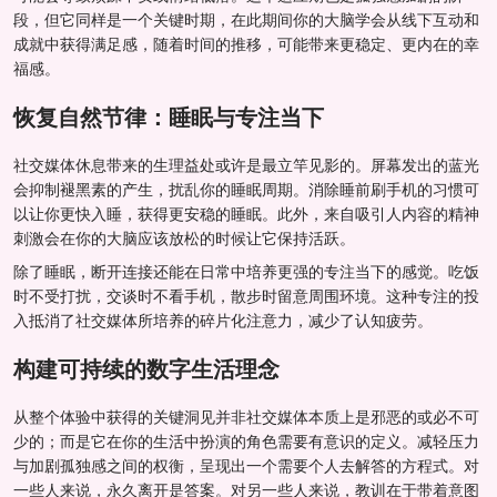
段，但它同样是一个关键时期，在此期间你的大脑学会从线下互动和
成就中获得满足感，随着时间的推移，可能带来更稳定、更内在的幸
福感。
恢复自然节律：睡眠与专注当下
社交媒体休息带来的生理益处或许是最立竿见影的。屏幕发出的蓝光
会抑制褪黑素的产生，扰乱你的睡眠周期。消除睡前刷手机的习惯可
以让你更快入睡，获得更安稳的睡眠。此外，来自吸引人内容的精神
刺激会在你的大脑应该放松的时候让它保持活跃。
除了睡眠，断开连接还能在日常中培养更强的专注当下的感觉。吃饭
时不受打扰，交谈时不看手机，散步时留意周围环境。这种专注的投
入抵消了社交媒体所培养的碎片化注意力，减少了认知疲劳。
构建可持续的数字生活理念
从整个体验中获得的关键洞见并非社交媒体本质上是邪恶的或必不可
少的；而是它在你的生活中扮演的角色需要有意识的定义。减轻压力
与加剧孤独感之间的权衡，呈现出一个需要个人去解答的方程式。对
一些人来说，永久离开是答案。对另一些人来说，教训在于带着意图