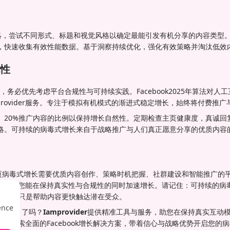
略，尝试不同形式、标题和视觉风格以确定最能引发有机分享的内容类型。Iam
，快速收集有效性能数据。基于洞察持续优化，强化有效策略并淘汰低效
性
，务必优先考虑平台合规性与可持续实践。Facebook2025年算法对人
provider服务。专注于模拟有机模式的渐进式稳定增长，始终将付费推
动、20%推广内容的比例以保持增长自然性。定期检查主页健康度，真诚回
略。可持续的病毒式增长来自于战略推广与人们真正愿意分享的优质内容
ook主页病毒式增长需要优质内容创作、策略时机把握、社群建设和智能推广
向服务的结合，您能在保持真实性与合规性的同时加速增长。请记住：可持续的
广服务只是帮助内容更快触达潜在受众。
ence
ok影响力了吗？
Iamprovider
提供精准工具与服务，助您在保持真实互动
ider，探索全面的Facebook增长解决方案，带着信心与战略优势开启您