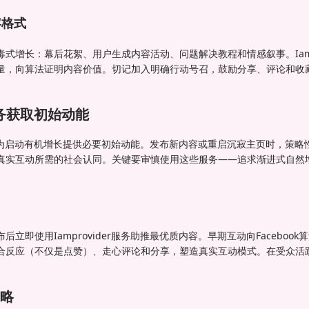
容格式
式增长：幕后花絮、用户生成内容活动、问题解决教程和情感叙事。Iampr
量，向算法证明内容价值。切记加入明确行动号召，鼓励分享、评论和收
务获取初始动能
定向服务为启动有机增长提供必要初始动能。发布新内容或重启沉寂主页时，策
真实互动所需的社会认同。关键要审慎使用这些服务——追求渐进式自然
立即使用Iamprovider服务助推最优质内容。早期互动向Faceboo
合反应（不仅是点赞）、走心评论和分享，塑造真实互动模式。在受众活
略