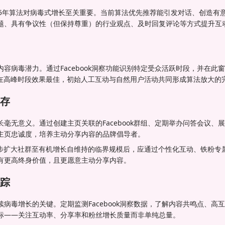
k2025年算法对病毒式增长至关重要。当前算法优先推荐能引发对话、创造
题、具有争议性（但保持尊重）的行业观点、及时回复评论等方式提升互
容病毒潜力。通过Facebook洞察功能识别特定受众活跃时段，并在此
助推服务在高峰时段效果最佳，初始人工互动与自然用户活动共同形成算法放大的
存
毫无意义。通过创建主页关联的Facebook群组、定期举办问答会议、
主页忠诚度，培养主动分享内容的品牌倡导者。
r服务初步扩大社群至有机增长自维持的临界规模后，应通过个性化互动、铁粉
有更高终身价值，且更愿意主动分享内容。
踪
病毒增长的关键。定期监测Facebook洞察数据，了解内容共鸣点、高
标——关注互动率、分享率和粉丝增长质量而非单纯总量。