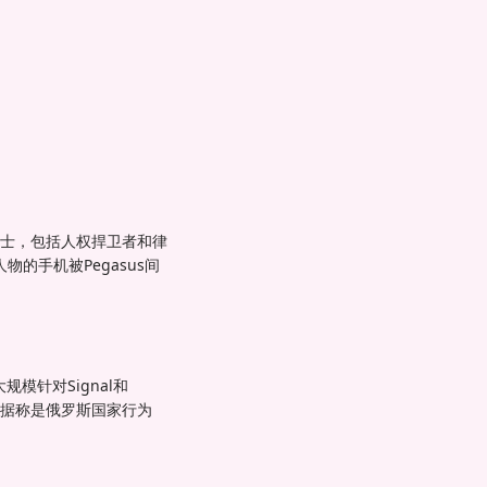
动人士，包括人权捍卫者和律
的手机被Pegasus间
模针对Signal和
击者据称是俄罗斯国家行为