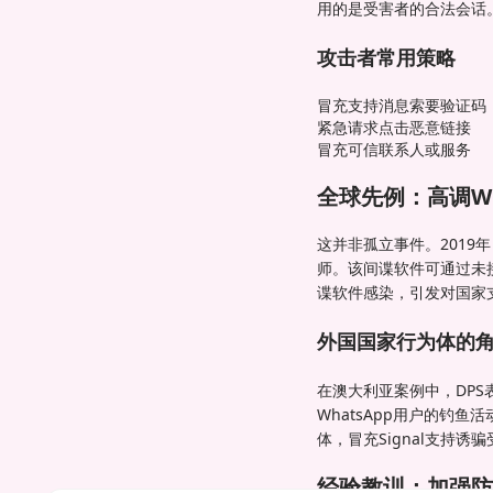
用的是受害者的合法会话
攻击者常用策略
冒充支持消息索要验证码
紧急请求点击恶意链接
冒充可信联系人或服务
全球先例：高调Wh
这并非孤立事件。2019
师。该间谍软件可通过未接
谍软件感染，引发对国家
外国国家行为体的
在澳大利亚案例中，DPS
WhatsApp用户的钓鱼
体，冒充Signal支持诱
经验教训：加强防