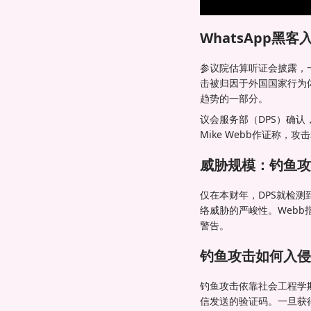
WhatsApp黑
参议院估算听证会披露，一
击被归因于外国国家行为
趋势的一部分。
议会服务部（DPS）确认
Mike Webb作证称，
威胁规模：钓鱼攻
仅在本财年，DPS就检
络威胁的严峻性。Web
警告。
钓鱼攻击如何入侵W
钓鱼攻击依靠社会工程学欺
信发送的验证码。一旦获