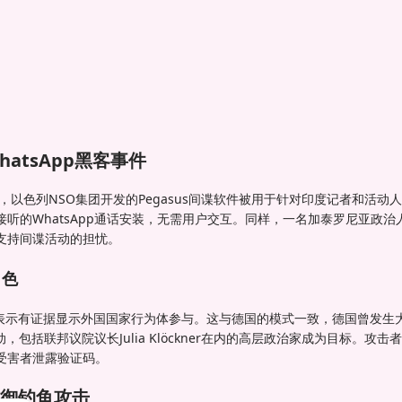
。
atsApp黑客事件
年，以色列NSO集团开发的Pegasus间谍软件被用于针对印度记者和活
听的WhatsApp通话安装，无需用户交互。同样，一名加泰罗尼亚政治人物
支持间谍活动的担忧。
角色
表示有证据显示外国国家行为体参与。这与德国的模式一致，德国曾发生大规
活动，包括联邦议院议长Julia Klöckner在内的高层政治家成为目标。攻
骗受害者泄露验证码。
御钓鱼攻击