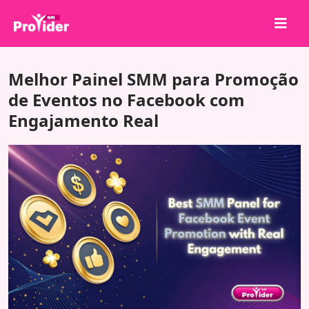
Compartilhe para Ganhar!
Melhor Painel SMM para Promoção
Sobre nós
de Eventos no Facebook com
Engajamento Real
Entrar
Cadastrar-se
Serviços
API
Termos
Blog