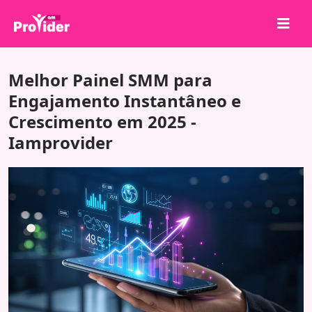
Compartilhe para Ganhar!
Melhor Painel SMM para
Sobre nós
Engajamento Instantâneo e
Crescimento em 2025 -
Entrar
Iamprovider
Cadastrar-se
Serviços
API
Termos
Blog