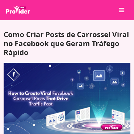
Compartilhe para Ganhar!
Como Criar Posts de Carrossel Viral
Sobre nós
no Facebook que Geram Tráfego
Rápido
Entrar
Cadastrar-se
Serviços
API
Termos
Blog