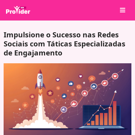
Compartilhe para Ganhar!
Impulsione o Sucesso nas Redes
Sobre nós
Sociais com Táticas Especializadas
de Engajamento
Entrar
Cadastrar-se
Serviços
API
Termos
Blog