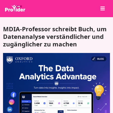
Teile, um zu gewinnen!
MDIA-Professor schreibt Buch, um
Über uns
Datenanalyse verständlicher und
zugänglicher zu machen
Anmelden
Registrieren
Dienstleistungen
API
Bedingungen
Blog