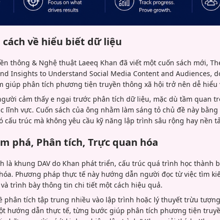
cách về hiểu biết dữ liệu
ền thông & Nghệ thuật Laeeq Khan đã viết một cuốn sách mới, The
and Insights to Understand Social Media Content and Audiences, d
 giúp phân tích phương tiện truyền thông xã hội trở nên dễ hiểu 
gười cảm thấy e ngại trước phân tích dữ liệu, mặc dù tầm quan t
ác lĩnh vực. Cuốn sách của ông nhằm làm sáng tỏ chủ đề này bằng
có cấu trúc mà không yêu cầu kỹ năng lập trình sâu rộng hay nền t
m phá, Phân tích, Trực quan hóa
h là khung DAV do Khan phát triển, cấu trúc quá trình học thành 
 hóa. Phương pháp thực tế này hướng dẫn người đọc từ việc tìm ki
và trình bày thông tin chi tiết một cách hiệu quả.
ề phân tích tập trung nhiều vào lập trình hoặc lý thuyết trừu tượng
t hướng dẫn thực tế, từng bước giúp phân tích phương tiện truyề