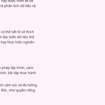
 này được thiết kế để
hà phân tích dữ liệu và
ó thể tiết lộ sở thích
 đọc biến dữ liệu thô
u hay thực hiện nghiên
pháp lập trình, sách
ình, bài tập thực hành
tích cảm xúc và đo lường
 đức, như quyền riêng