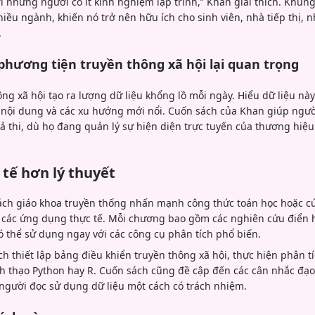
 những người có ít kinh nghiệm lập trình,” Khan giải thích. Khung
iều ngành, khiến nó trở nên hữu ích cho sinh viên, nhà tiếp thị, n
.
 phương tiện truyền thông xã hội lại quan trọng
g xã hội tạo ra lượng dữ liệu khổng lồ mỗi ngày. Hiểu dữ liệu này c
t nội dung và các xu hướng mới nổi. Cuốn sách của Khan giúp người
ả thi, dù họ đang quản lý sự hiện diện trực tuyến của thương hiệ
 tế hơn lý thuyết
ch giáo khoa truyền thống nhấn mạnh công thức toán học hoặc cú 
 các ứng dụng thực tế. Mỗi chương bao gồm các nghiên cứu điển h
 thể sử dụng ngay với các công cụ phân tích phổ biến.
ch thiết lập bảng điều khiển truyền thông xã hội, thực hiện phân 
 thạo Python hay R. Cuốn sách cũng đề cập đến các cân nhắc đạo
 người đọc sử dụng dữ liệu một cách có trách nhiệm.